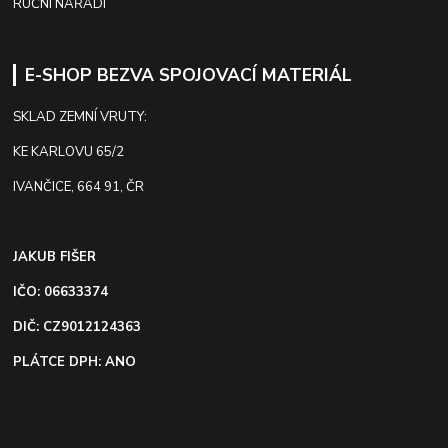
RUČNÍ NÁŘADÍ
E-SHOP BEZVA SPOJOVACÍ MATERIÁL
SKLAD ZEMNÍ VRUTY:
KE KARLOVU 65/2
IVANČICE, 664 91, ČR
JAKUB FIŠER
IČO: 06633374
DIČ: CZ9012124363
PLÁTCE DPH: ANO