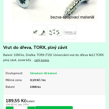
Vrut do dřeva, TORX, plný závit
Balení: 1000 ks, Drážka: TORX /T20/. Univerzální vrut do dřeva 4x12 TORX,
plný závit, zinek bílý....
celý popis
Dostupnost
Skladem 40 balení
Měrná cena
0,19 Kč / ks
Balení
1000 ks
189,55 Kč
/
balení
156,65 Kč
bez DPH