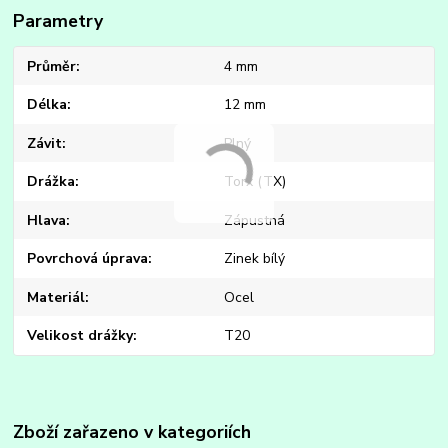
Parametry
Průměr
4 mm
Délka
12 mm
Závit
Plný
Drážka
Torx (TX)
Hlava
Zápustná
Povrchová úprava
Zinek bílý
Materiál
Ocel
Velikost drážky
T20
Zboží zařazeno v kategoriích