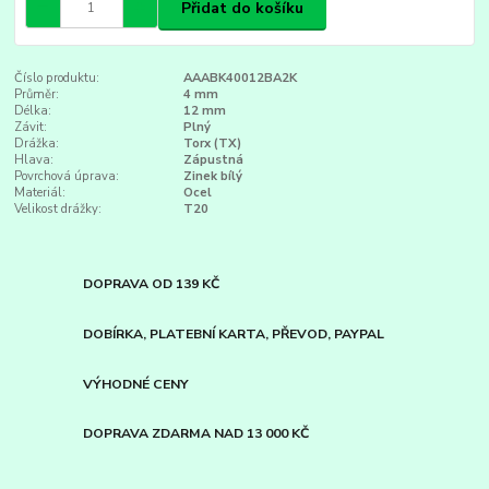
Přidat do košíku
Číslo produktu:
AAABK40012BA2K
Průměr:
4 mm
Délka:
12 mm
Závit:
Plný
Drážka:
Torx (TX)
Hlava:
Zápustná
Povrchová úprava:
Zinek bílý
Materiál:
Ocel
Velikost drážky:
T20
DOPRAVA OD 139 KČ
DOBÍRKA, PLATEBNÍ KARTA, PŘEVOD, PAYPAL
VÝHODNÉ CENY
DOPRAVA ZDARMA NAD 13 000 KČ