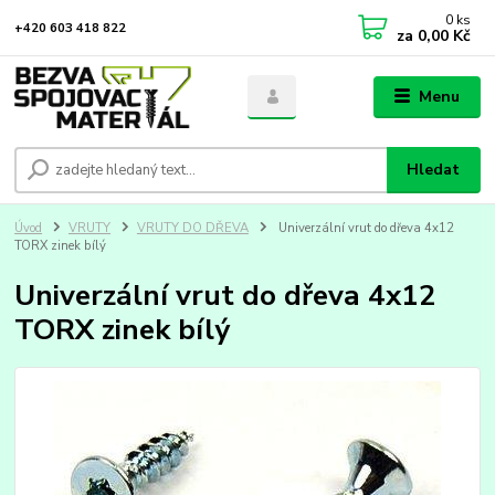
0
ks
+420 603 418 822
za
0,00 Kč
Menu
Hledat
Úvod
VRUTY
VRUTY DO DŘEVA
Univerzální vrut do dřeva 4x12
TORX zinek bílý
Univerzální vrut do dřeva 4x12
TORX zinek bílý