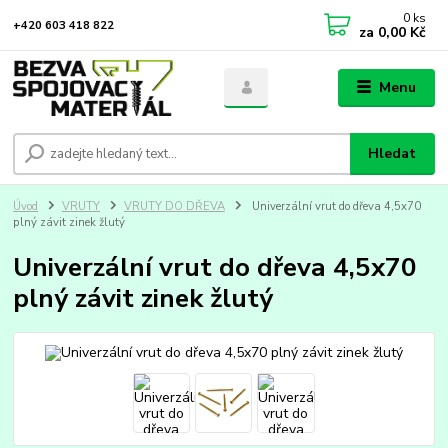
0
ks
+420 603 418 822
za
0,00 Kč
Menu
Hledat
Úvod
VRUTY
VRUTY DO DŘEVA
Univerzální vrut do dřeva 4,5x70
plný závit zinek žlutý
Univerzální vrut do dřeva 4,5x70
plný závit zinek žlutý