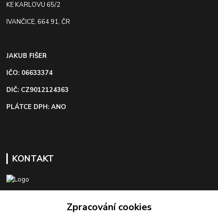
KE KARLOVU 65/2
IVANČICE, 664 91, ČR
JAKUB FIŠER
IČO: 06633374
DIČ: CZ9012124363
PLÁTCE DPH: ANO
KONTAKT
+420 603 418 822
Zpracování cookies