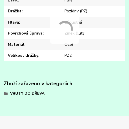
Závit
Plný
Drážka
Pozidriv (PZ)
Hlava
Zápustná
Povrchová úprava
Zinek žlutý
Materiál
Ocel
Velikost drážky
PZ2
Zboží zařazeno v kategoriích
VRUTY DO DŘEVA