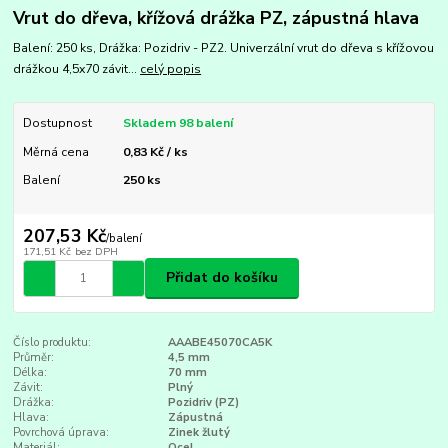
Vrut do dřeva, křížová drážka PZ, zápustná hlava
Balení: 250 ks, Drážka: Pozidriv - PZ2. Univerzální vrut do dřeva s křížovou
drážkou 4,5x70 závit...
celý popis
Dostupnost
Skladem 98 balení
Měrná cena
0,83 Kč / ks
Balení
250 ks
207,53 Kč
/
balení
171,51 Kč
bez DPH
Přidat do košíku
Číslo produktu:
AAABE45070CA5K
Průměr:
4,5 mm
Délka:
70 mm
Závit:
Plný
Drážka:
Pozidriv (PZ)
Hlava:
Zápustná
Povrchová úprava:
Zinek žlutý
Materiál:
Ocel