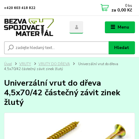
0
ks
+420 603 418 822
za
0,00 Kč
Menu
Hledat
Úvod
VRUTY
VRUTY DO DŘEVA
Univerzální vrut do dřeva
4,5x70/42 částečný závit zinek žlutý
Univerzální vrut do dřeva
4,5x70/42 částečný závit zinek
žlutý