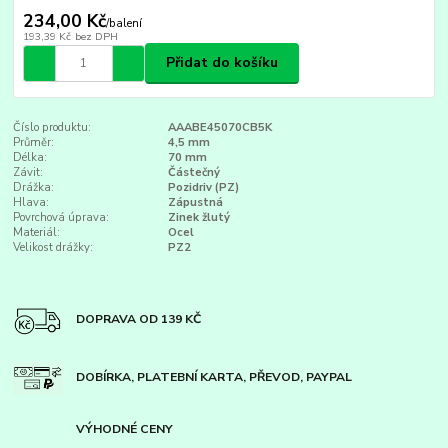
234,00 Kč
/
balení
193,39 Kč
bez DPH
Přidat do košíku
Číslo produktu:
AAABE45070CB5K
Průměr:
4,5 mm
Délka:
70 mm
Závit:
Částečný
Drážka:
Pozidriv (PZ)
Hlava:
Zápustná
Povrchová úprava:
Zinek žlutý
Materiál:
Ocel
Velikost drážky:
PZ2
DOPRAVA OD 139 KČ
DOBÍRKA, PLATEBNÍ KARTA, PŘEVOD, PAYPAL
VÝHODNÉ CENY