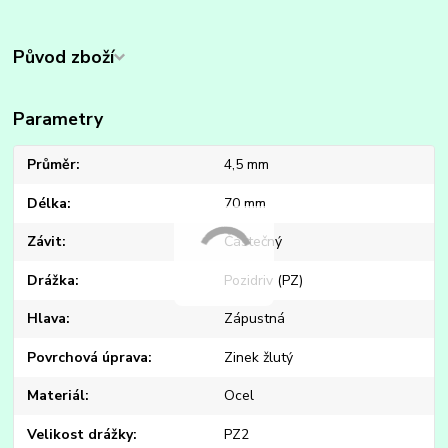
Původ zboží
Parametry
Průměr
4,5 mm
Délka
70 mm
Závit
Částečný
Drážka
Pozidriv (PZ)
Hlava
Zápustná
Povrchová úprava
Zinek žlutý
Materiál
Ocel
Velikost drážky
PZ2