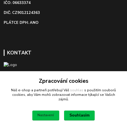
IČO: 06633374
DIČ: CZ9012124363
PLÁTCE DPH: ANO
KONTAKT
+420 603 418 822
Zpracování cookies
Náš e-shop a partneři potřebují Váš
souhlas
s použitím souborů
odbyt@bezva-spojovacimaterial.cz
cookies, aby Vám mohli zobrazovat informace týkající se Vašich
zájmů.
Souhlasím
Nastavení