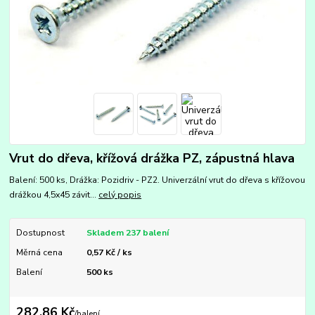
Vrut do dřeva, křížová drážka PZ, zápustná hlava
Balení: 500 ks, Drážka: Pozidriv - PZ2. Univerzální vrut do dřeva s křížovou
drážkou 4,5x45 závit...
celý popis
Dostupnost
Skladem 237 balení
Měrná cena
0,57 Kč / ks
Balení
500 ks
282,86 Kč
/
balení