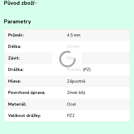
Původ zboží
Parametry
Průměr
4,5 mm
Délka
45 mm
Závit
Plný
Drážka
Pozidriv (PZ)
Hlava
Zápustná
Povrchová úprava
Zinek bílý
Materiál
Ocel
Velikost drážky
PZ2