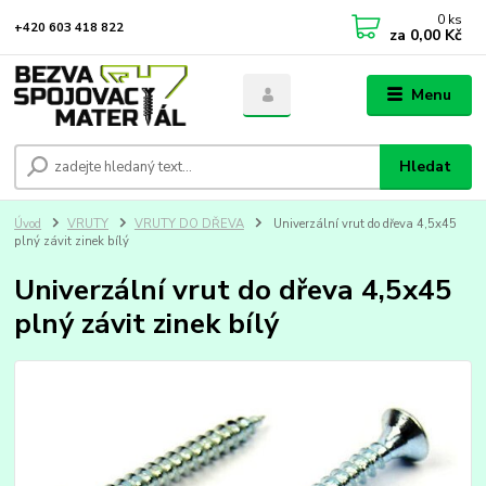
0
ks
+420 603 418 822
za
0,00 Kč
Menu
Hledat
Úvod
VRUTY
VRUTY DO DŘEVA
Univerzální vrut do dřeva 4,5x45
plný závit zinek bílý
Univerzální vrut do dřeva 4,5x45
plný závit zinek bílý