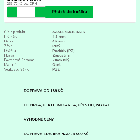
233,77 Kč
bez DPH
Přidat do košíku
Číslo produktu:
AAABE45045BA5K
Průměr:
4,5 mm
Délka:
45 mm
Závit:
Plný
Drážka:
Pozidriv (PZ)
Hlava:
Zápustná
Povrchová úprava:
Zinek bílý
Materiál:
Ocel
Velikost drážky:
PZ2
DOPRAVA OD 139 KČ
DOBÍRKA, PLATEBNÍ KARTA, PŘEVOD, PAYPAL
VÝHODNÉ CENY
DOPRAVA ZDARMA NAD 13 000 KČ