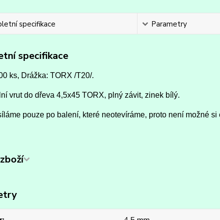
etní specifikace
Parametry
tní specifikace
500 ks, Drážka: TORX /T20/.
ní vrut do dřeva 4,5x45 TORX, plný závit, zinek bílý.
íláme pouze po balení, které neotevíráme, proto není možné si 
zboží
etry