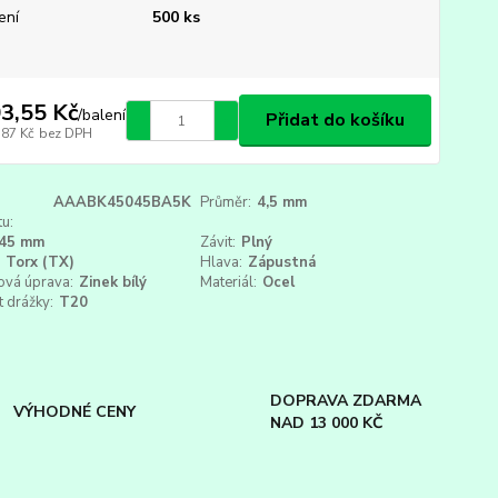
ení
500 ks
3,55 Kč
/
balení
Přidat do košíku
,87 Kč
bez DPH
AAABK45045BA5K
Průměr:
4,5 mm
u:
45 mm
Závit:
Plný
Torx (TX)
Hlava:
Zápustná
ová úprava:
Zinek bílý
Materiál:
Ocel
t drážky:
T20
DOPRAVA ZDARMA
VÝHODNÉ CENY
NAD 13 000 KČ