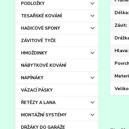
Průmě
PODLOŽKY
Délka
TESAŘSKÉ KOVÁNÍ
Závit
HADICOVÉ SPONY
Drážk
ZÁVITOVÉ TYČE
Hlava
HMOŽDINKY
Povrc
NÁBYTKOVÉ KOVÁNÍ
Materi
NAPÍNÁKY
Veliko
VÁZACÍ PÁSKY
ŘETĚZY A LANA
MONTÁŽNÍ SYSTÉMY
DRŽÁKY DO GARÁŽE