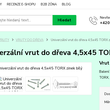
Y
RECENZE E-SHOPU
B2B ZÓNA
BLOG
Nevíte
Hledat
+420
VRUTY
VRUTY DO DŘEVA
Univerzální vrut do dřeva 4,5x45 TORX z
erzální vrut do dřeva 4,5x45 TO
Vrut
Balení
TORX, p
Dos
Měr