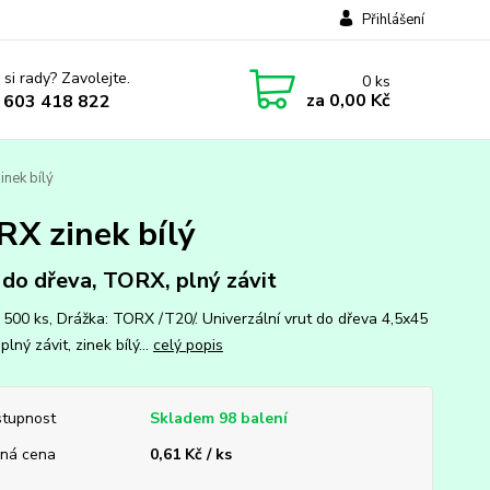
Přihlášení
 si rady? Zavolejte.
0
ks
za
0,00 Kč
 603 418 822
inek bílý
RX zinek bílý
 do dřeva, TORX, plný závit
: 500 ks, Drážka: TORX /T20/. Univerzální vrut do dřeva 4,5x45
lný závit, zinek bílý...
celý popis
tupnost
Skladem 98 balení
ná cena
0,61 Kč / ks