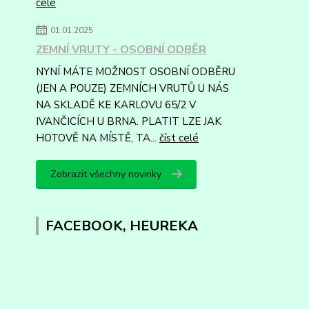
celé
01.01.2025
ZEMNÍ VRUTY - OSOBNÍ ODBĚR
NYNÍ MÁTE MOŽNOST OSOBNÍ ODBĚRU
(JEN A POUZE) ZEMNÍCH VRUTŮ U NÁS
NA SKLADĚ KE KARLOVU 65/2 V
IVANČICÍCH U BRNA. PLATIT LZE JAK
HOTOVĚ NA MÍSTĚ, TA...
číst celé
Zobrazit všechny novinky
FACEBOOK, HEUREKA