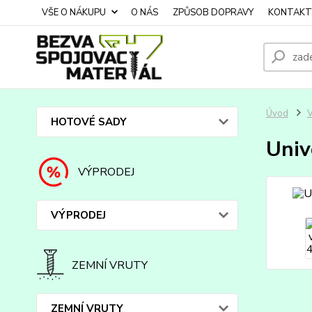
VŠE O NÁKUPU
O NÁS
ZPŮSOB DOPRAVY
KONTAKT
Úvod
HOTOVÉ SADY
Univ
VÝPRODEJ
VÝPRODEJ
ZEMNÍ VRUTY
ZEMNÍ VRUTY