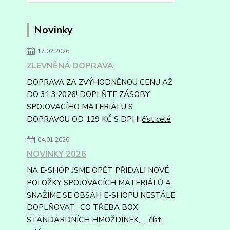
Novinky
17.02.2026
ZLEVNĚNÁ DOPRAVA
DOPRAVA ZA ZVÝHODNĚNOU CENU AŽ
DO 31.3.2026! DOPLŇTE ZÁSOBY
SPOJOVACÍHO MATERIÁLU S
DOPRAVOU OD 129 KČ S DPH!
číst celé
04.01.2026
NOVINKY 2026
NA E-SHOP JSME OPĚT PŘIDALI NOVÉ
POLOŽKY SPOJOVACÍCH MATERIÁLŮ A
SNAŽÍME SE OBSAH E-SHOPU NESTÁLE
DOPLŇOVAT. CO TŘEBA BOX
STANDARDNÍCH HMOŽDINEK, ...
číst