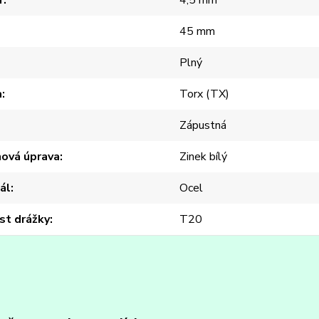
r
4,5 mm
45 mm
Plný
a
Torx (TX)
Zápustná
hová úprava
Zinek bílý
ál
Ocel
st drážky
T20