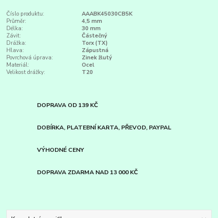
Číslo produktu:
AAABK45030CB5K
Průměr:
4,5 mm
Délka:
30 mm
Závit:
Částečný
Drážka:
Torx (TX)
Hlava:
Zápustná
Povrchová úprava:
Zinek žlutý
Materiál:
Ocel
Velikost drážky:
T20
DOPRAVA OD 139 KČ
DOBÍRKA, PLATEBNÍ KARTA, PŘEVOD, PAYPAL
VÝHODNÉ CENY
DOPRAVA ZDARMA NAD 13 000 KČ