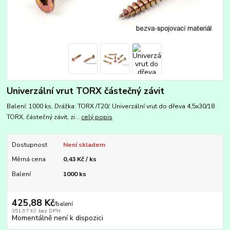
Univerzální vrut TORX částečný závit
Balení: 1000 ks, Drážka: TORX /T20/. Univerzální vrut do dřeva 4,5x30/18
TORX, částečný závit, zi...
celý popis
Dostupnost
Není skladem
Měrná cena
0,43 Kč / ks
Balení
1000 ks
425,88 Kč
/
balení
351,97 Kč
bez DPH
Momentálně není k dispozici