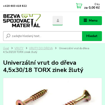
0
ks
+420 603 418 822
za
0,00 Kč
Menu
Hledat
Úvod
VRUTY
VRUTY DO DŘEVA
Univerzální vrut do dřeva
4,5x30/18 TORX zinek žlutý
Univerzální vrut do dřeva
4,5x30/18 TORX zinek žlutý