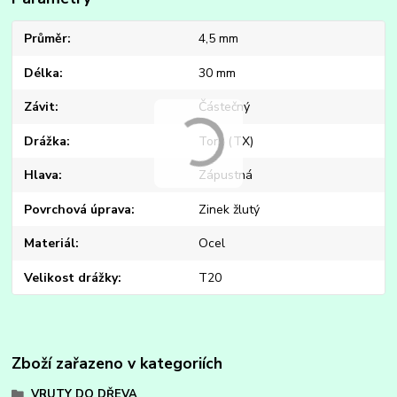
Průměr
4,5 mm
Délka
30 mm
Závit
Částečný
Drážka
Torx (TX)
Hlava
Zápustná
Povrchová úprava
Zinek žlutý
Materiál
Ocel
Velikost drážky
T20
Zboží zařazeno v kategoriích
VRUTY DO DŘEVA