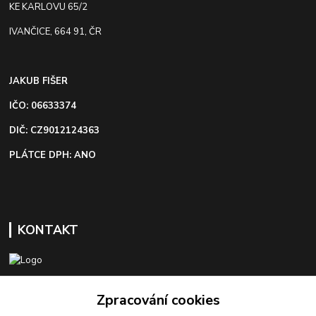
KE KARLOVU 65/2
IVANČICE, 664 91, ČR
JAKUB FIŠER
IČO: 06633374
DIČ: CZ9012124363
PLÁTCE DPH: ANO
KONTAKT
+420 603 418 822
Zpracování cookies