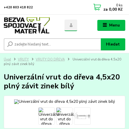
0
ks
+420 603 418 822
za
0,00 Kč
Menu
Hledat
Úvod
VRUTY
VRUTY DO DŘEVA
Univerzální vrut do dřeva 4,5x20
plný závit zinek bílý
Univerzální vrut do dřeva 4,5x20
plný závit zinek bílý