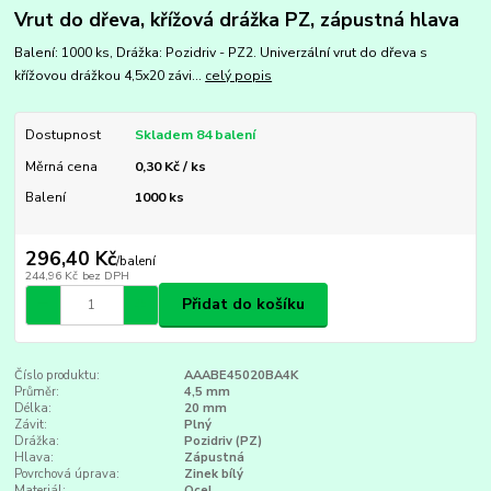
Vrut do dřeva, křížová drážka PZ, zápustná hlava
Balení: 1000 ks, Drážka: Pozidriv - PZ2. Univerzální vrut do dřeva s
křížovou drážkou 4,5x20 závi...
celý popis
Dostupnost
Skladem 84 balení
Měrná cena
0,30 Kč / ks
Balení
1000 ks
296,40 Kč
/
balení
244,96 Kč
bez DPH
Přidat do košíku
Číslo produktu:
AAABE45020BA4K
Průměr:
4,5 mm
Délka:
20 mm
Závit:
Plný
Drážka:
Pozidriv (PZ)
Hlava:
Zápustná
Povrchová úprava:
Zinek bílý
Materiál:
Ocel