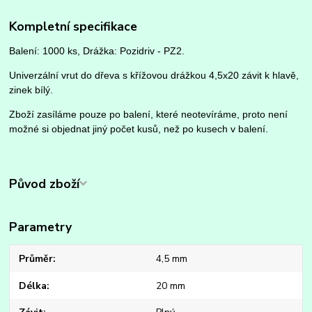
Kompletní specifikace
Balení: 1000 ks, Drážka: Pozidriv - PZ2.
Univerzální vrut do dřeva s křížovou drážkou 4,5x20 závit k hlavě,
zinek bílý.
Zboží zasíláme pouze po balení, které neotevíráme, proto není
možné si objednat jiný počet kusů, než po kusech v balení.
Původ zboží
Parametry
Průměr
4,5 mm
Délka
20 mm