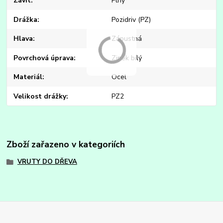
Závit
Plný
Drážka
Pozidriv (PZ)
Hlava
Zápustná
Povrchová úprava
Zinek bílý
Materiál
Ocel
Velikost drážky
PZ2
Zboží zařazeno v kategoriích
VRUTY DO DŘEVA