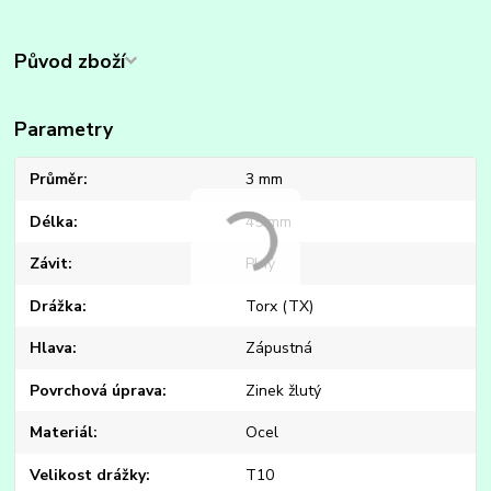
Původ zboží
Parametry
Průměr
3 mm
Délka
45 mm
Závit
Plný
Drážka
Torx (TX)
Hlava
Zápustná
Povrchová úprava
Zinek žlutý
Materiál
Ocel
Velikost drážky
T10