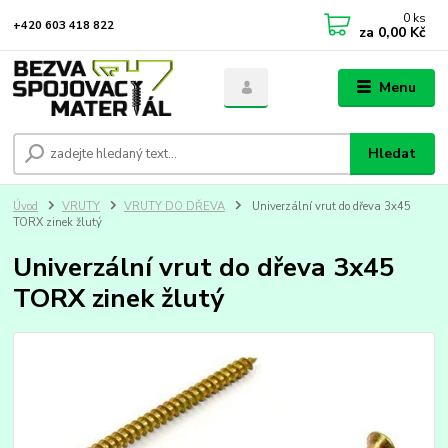
0
ks
+420 603 418 822
za
0,00 Kč
Menu
Hledat
Úvod
VRUTY
VRUTY DO DŘEVA
Univerzální vrut do dřeva 3x45
TORX zinek žlutý
Univerzální vrut do dřeva 3x45
TORX zinek žlutý