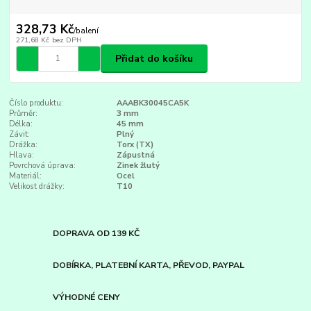
328,73 Kč
/
balení
271,68 Kč
bez DPH
Přidat do košíku
Číslo produktu:
AAABK30045CA5K
Průměr:
3 mm
Délka:
45 mm
Závit:
Plný
Drážka:
Torx (TX)
Hlava:
Zápustná
Povrchová úprava:
Zinek žlutý
Materiál:
Ocel
Velikost drážky:
T10
DOPRAVA OD 139 KČ
DOBÍRKA, PLATEBNÍ KARTA, PŘEVOD, PAYPAL
VÝHODNÉ CENY