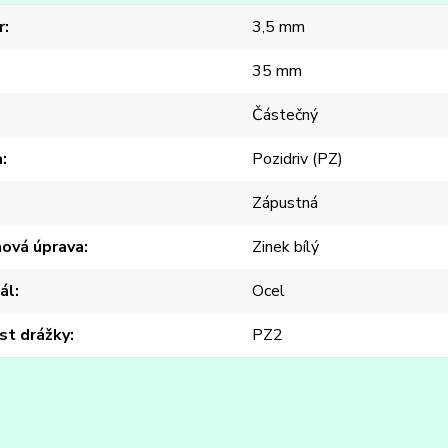
r
3,5 mm
35 mm
Částečný
a
Pozidriv (PZ)
Zápustná
hová úprava
Zinek bílý
ál
Ocel
st drážky
PZ2