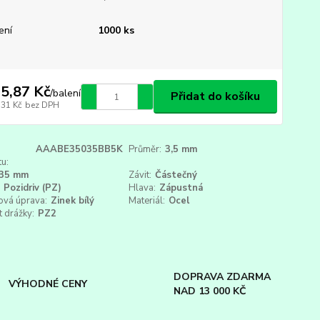
ení
1000 ks
5,87 Kč
/
balení
Přidat do košíku
,31 Kč
bez DPH
AAABE35035BB5K
Průměr:
3,5 mm
u:
35 mm
Závit:
Částečný
Pozidriv (PZ)
Hlava:
Zápustná
ová úprava:
Zinek bílý
Materiál:
Ocel
t drážky:
PZ2
DOPRAVA ZDARMA
VÝHODNÉ CENY
NAD 13 000 KČ