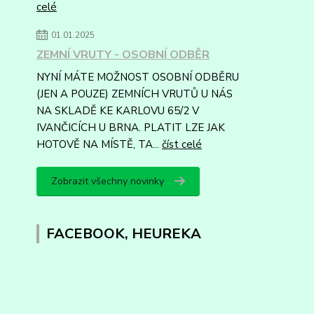
celé
01.01.2025
ZEMNÍ VRUTY - OSOBNÍ ODBĚR
NYNÍ MÁTE MOŽNOST OSOBNÍ ODBĚRU
(JEN A POUZE) ZEMNÍCH VRUTŮ U NÁS
NA SKLADĚ KE KARLOVU 65/2 V
IVANČICÍCH U BRNA. PLATIT LZE JAK
HOTOVĚ NA MÍSTĚ, TA...
číst celé
Zobrazit všechny novinky
FACEBOOK, HEUREKA