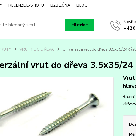
Y
RECENZE E-SHOPU
B2B ZÓNA
BLOG
Nevíte
Hledat
+420
VRUTY
VRUTY DO DŘEVA
Univerzální vrut do dřeva 3,5x35/24 částe
erzální vrut do dřeva 3,5x35/24 
Vrut
hlav
Balení:
křížovo
Dos
Měr