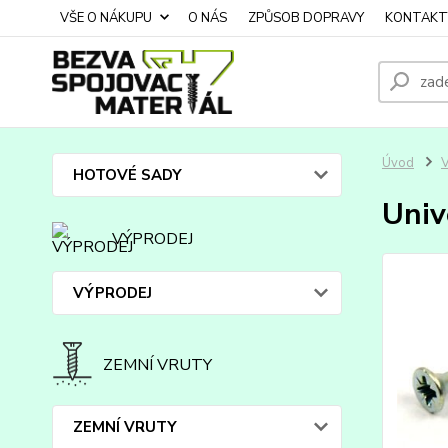
VŠE O NÁKUPU
O NÁS
ZPŮSOB DOPRAVY
KONTAKT
Úvod
HOTOVÉ SADY
Univ
VÝPRODEJ
VÝPRODEJ
ZEMNÍ VRUTY
ZEMNÍ VRUTY