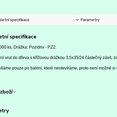
etní specifikace
Parametry
tní specifikace
000 ks, Drážka: Pozidriv - PZ2.
ní vrut do dřeva s křížovou drážkou 3,5x35/24 částečný závit, zi
íláme pouze po balení, které neotevíráme, proto není možné si 
zboží
etry