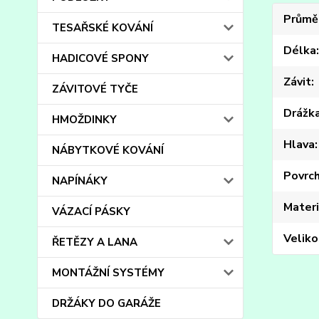
Průmě
TESAŘSKÉ KOVÁNÍ
Délka
HADICOVÉ SPONY
Závit
ZÁVITOVÉ TYČE
Drážk
HMOŽDINKY
Hlava
NÁBYTKOVÉ KOVÁNÍ
Povrc
NAPÍNÁKY
Materi
VÁZACÍ PÁSKY
Veliko
ŘETĚZY A LANA
MONTÁŽNÍ SYSTÉMY
DRŽÁKY DO GARÁŽE