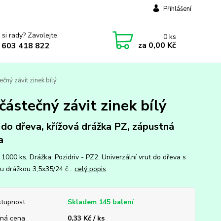
Přihlášení
 si rady? Zavolejte.
0
ks
za
0,00 Kč
 603 418 822
čný závit zinek bílý
částečný závit zinek bílý
 do dřeva, křížová drážka PZ, zápustná
a
 1000 ks, Drážka: Pozidriv - PZ2. Univerzální vrut do dřeva s
u drážkou 3,5x35/24 č...
celý popis
tupnost
Skladem 145 balení
ná cena
0,33 Kč / ks