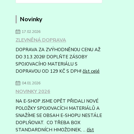
Novinky
17.02.2026
ZLEVNĚNÁ DOPRAVA
DOPRAVA ZA ZVÝHODNĚNOU CENU AŽ
DO 31.3.2026! DOPLŇTE ZÁSOBY
SPOJOVACÍHO MATERIÁLU S
DOPRAVOU OD 129 KČ S DPH!
číst celé
04.01.2026
NOVINKY 2026
NA E-SHOP JSME OPĚT PŘIDALI NOVÉ
POLOŽKY SPOJOVACÍCH MATERIÁLŮ A
SNAŽÍME SE OBSAH E-SHOPU NESTÁLE
DOPLŇOVAT. CO TŘEBA BOX
STANDARDNÍCH HMOŽDINEK, ...
číst