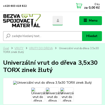
0
ks
+420 603 418 822
za
0,00 Kč
Menu
Hledat
Úvod
VRUTY
VRUTY DO DŘEVA
Univerzální vrut do dřeva 3,5x30
TORX zinek žlutý
Univerzální vrut do dřeva 3,5x30
TORX zinek žlutý