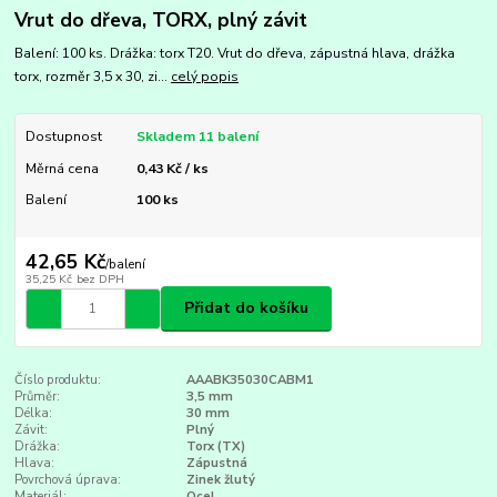
Vrut do dřeva, TORX, plný závit
Balení: 100 ks. Drážka: torx T20. Vrut do dřeva, zápustná hlava, drážka
torx, rozměr 3,5 x 30, zi...
celý popis
Dostupnost
Skladem 11 balení
Měrná cena
0,43 Kč / ks
Balení
100 ks
42,65 Kč
/
balení
35,25 Kč
bez DPH
Přidat do košíku
Číslo produktu:
AAABK35030CABM1
Průměr:
3,5 mm
Délka:
30 mm
Závit:
Plný
Drážka:
Torx (TX)
Hlava:
Zápustná
Povrchová úprava:
Zinek žlutý
Materiál:
Ocel