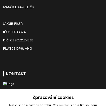
IVANČICE, 664 91, ČR
JAKUB FIŠER
IČO: 06633374
DIČ: CZ9012124363
PLÁTCE DPH: ANO
KONTAKT
+420 603 418 822
Zpracování cookies
Náš e-shop a partneři potřebují Váš
souhlas
s použitím souborů
odbyt@bezva-spojovacimaterial.cz