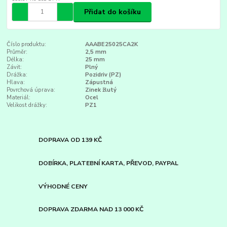
Přidat do košíku
Číslo produktu:
AAABE25025CA2K
Průměr:
2,5 mm
Délka:
25 mm
Závit:
Plný
Drážka:
Pozidriv (PZ)
Hlava:
Zápustná
Povrchová úprava:
Zinek žlutý
Materiál:
Ocel
Velikost drážky:
PZ1
DOPRAVA OD 139 KČ
DOBÍRKA, PLATEBNÍ KARTA, PŘEVOD, PAYPAL
VÝHODNÉ CENY
DOPRAVA ZDARMA NAD 13 000 KČ