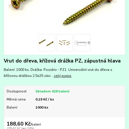
Vrut do dřeva, křížová drážka PZ, zápustná hlava
Balení: 1000 ks, Drážka: Pozidriv - PZ1. Univerzální vrut do dřeva s
křížovou drážkou 2,5x25 závi...
celý popis
Dostupnost
Skladem 428 balení
Měrná cena
0,19 Kč / ks
Balení
1000 ks
188,60 Kč
/
balení
155,87 Kč
bez DPH