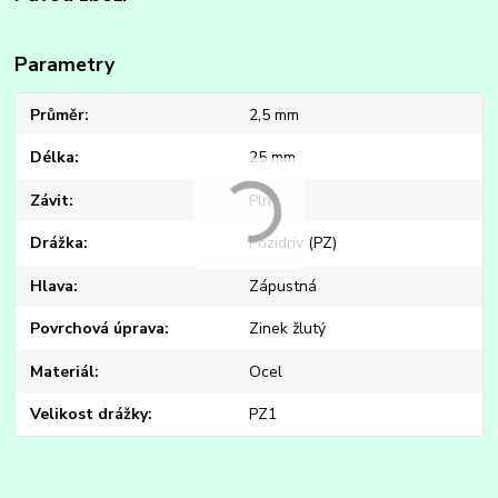
Parametry
Průměr
2,5 mm
Délka
25 mm
Závit
Plný
Drážka
Pozidriv (PZ)
Hlava
Zápustná
Povrchová úprava
Zinek žlutý
Materiál
Ocel
Velikost drážky
PZ1