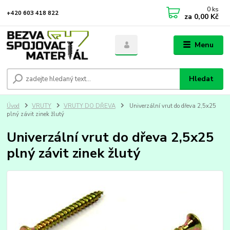
0
ks
+420 603 418 822
za
0,00 Kč
Menu
Hledat
Úvod
VRUTY
VRUTY DO DŘEVA
Univerzální vrut do dřeva 2,5x25
plný závit zinek žlutý
Univerzální vrut do dřeva 2,5x25
plný závit zinek žlutý