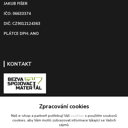
JAKUB FIŠER
IČO: 06633374
DIČ: CZ9012124363
PLÁTCE DPH: ANO
KONTAKT
+420 603 418 822
Zpracování cookies
Náš e-shop a partneři potřebují Váš
souhlas
s použitím souborů
odbyt@bezva-spojovacimaterial.cz
cookies, aby Vám mohli zobrazovat informace týkající se Vašich
zájmů.