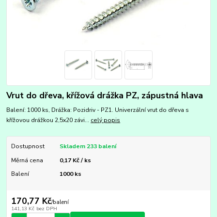
Vrut do dřeva, křížová drážka PZ, zápustná hlava
Balení: 1000 ks, Drážka: Pozidriv - PZ1. Univerzální vrut do dřeva s
křížovou drážkou 2,5x20 závi...
celý popis
Dostupnost
Skladem 233 balení
Měrná cena
0,17 Kč / ks
Balení
1000 ks
170,77 Kč
/
balení
141,13 Kč
bez DPH