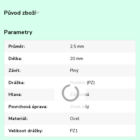
Původ zboží
Parametry
Průměr
2,5 mm
Délka
20 mm
Závit
Plný
Drážka
Pozidriv (PZ)
Hlava
Zápustná
Povrchová úprava
Zinek bílý
Materiál
Ocel
Velikost drážky
PZ1