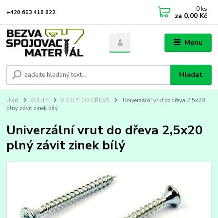
0
ks
+420 603 418 822
za
0,00 Kč
Menu
Hledat
Úvod
VRUTY
VRUTY DO DŘEVA
Univerzální vrut do dřeva 2,5x20
plný závit zinek bílý
Univerzální vrut do dřeva 2,5x20
plný závit zinek bílý