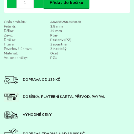
Přidat do košíku
Číslo produktu:
AAABE25020BA2K
Průměr:
2,5 mm
Délka:
20 mm
Závit:
Plný
Drážka:
Pozidriv (PZ)
Hlava:
Zápustná
Povrchová úprava:
Zinek bílý
Materiál:
Ocel
Velikost drážky:
PZ1
DOPRAVA OD 139 KČ
DOBÍRKA, PLATEBNÍ KARTA, PŘEVOD, PAYPAL
VÝHODNÉ CENY
DOPRAVA ZDARMA NAD 13 000 KČ