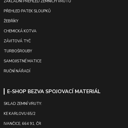
ZÁKLADNÍ PŘEHLED ZEMNÍCH VRUTŮ
PŘEHLED PATEK SLOUPKŮ
ŽEBŘÍKY
CHEMICKÁ KOTVA
ZÁVITOVÁ TYČ
TURBOŠROUBY
SAMOJISTNÉ MATICE
RUČNÍ NÁŘADÍ
E-SHOP BEZVA SPOJOVACÍ MATERIÁL
SKLAD ZEMNÍ VRUTY:
KE KARLOVU 65/2
IVANČICE, 664 91, ČR