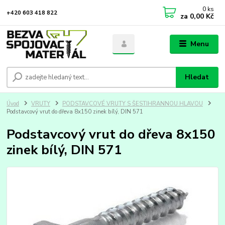
0
ks
+420 603 418 822
za
0,00 Kč
Menu
Hledat
Úvod
VRUTY
PODSTAVCOVÉ VRUTY S ŠESTIHRANNOU HLAVOU
Podstavcový vrut do dřeva 8x150 zinek bílý, DIN 571
Podstavcový vrut do dřeva 8x150
zinek bílý, DIN 571