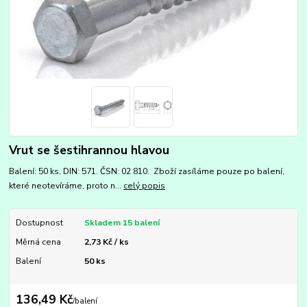
Vrut se šestihrannou hlavou
Balení: 50 ks, DIN: 571. ČSN: 02 810. Zboží zasíláme pouze po balení,
které neotevíráme, proto n...
celý popis
Dostupnost
Skladem 15 balení
Měrná cena
2,73 Kč / ks
Balení
50 ks
136,49 Kč
/
balení