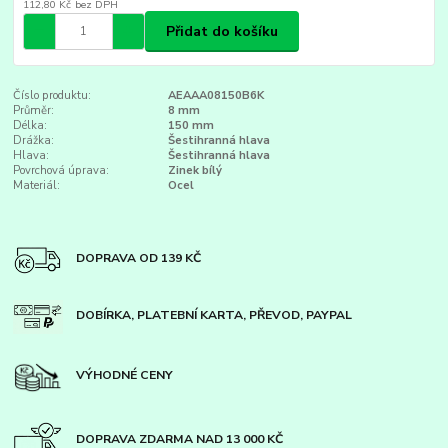
112,80 Kč
bez DPH
Přidat do košíku
Číslo produktu:
AEAAA08150B6K
Průměr:
8 mm
Délka:
150 mm
Drážka:
Šestihranná hlava
Hlava:
Šestihranná hlava
Povrchová úprava:
Zinek bílý
Materiál:
Ocel
DOPRAVA OD 139 KČ
DOBÍRKA, PLATEBNÍ KARTA, PŘEVOD, PAYPAL
VÝHODNÉ CENY
DOPRAVA ZDARMA NAD 13 000 KČ