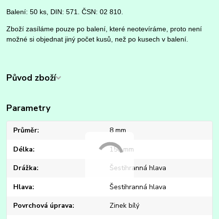
Balení: 50 ks, DIN: 571. ČSN: 02 810.
Zboží zasíláme pouze po balení, které neotevíráme, proto není
možné si objednat jiný počet kusů, než po kusech v balení.
Původ zboží
Parametry
Průměr
8 mm
Délka
150 mm
Drážka
Šestihranná hlava
Hlava
Šestihranná hlava
Povrchová úprava
Zinek bílý