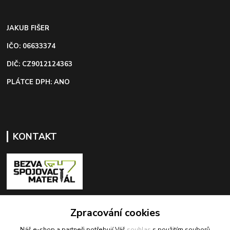
JAKUB FIŠER
IČO: 06633374
DIČ: CZ9012124363
PLÁTCE DPH: ANO
KONTAKT
+420 603 418 822
Zpracování cookies
Náš e-shop a partneři potřebují Váš
souhlas
s použitím souborů