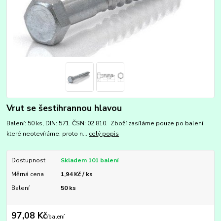
Vrut se šestihrannou hlavou
Balení: 50 ks, DIN: 571. ČSN: 02 810. Zboží zasíláme pouze po balení,
které neotevíráme, proto n...
celý popis
Dostupnost
Skladem 101 balení
Měrná cena
1,94 Kč / ks
Balení
50 ks
97,08 Kč
/
balení