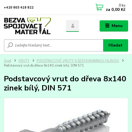
0
ks
+420 603 418 822
za
0,00 Kč
Menu
Hledat
Úvod
VRUTY
PODSTAVCOVÉ VRUTY S ŠESTIHRANNOU HLAVOU
Podstavcový vrut do dřeva 8x140 zinek bílý, DIN 571
Podstavcový vrut do dřeva 8x140
zinek bílý, DIN 571