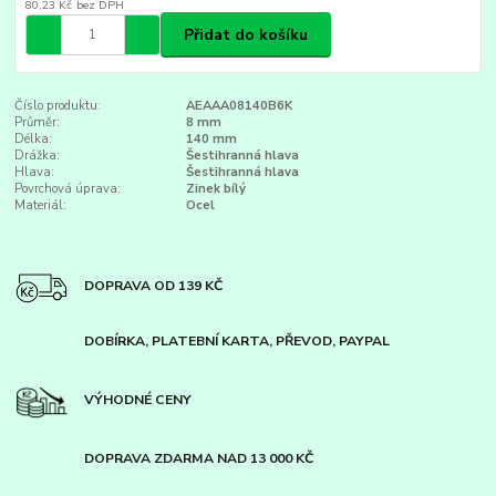
80,23 Kč
bez DPH
Přidat do košíku
Číslo produktu:
AEAAA08140B6K
Průměr:
8 mm
Délka:
140 mm
Drážka:
Šestihranná hlava
Hlava:
Šestihranná hlava
Povrchová úprava:
Zinek bílý
Materiál:
Ocel
DOPRAVA OD 139 KČ
DOBÍRKA, PLATEBNÍ KARTA, PŘEVOD, PAYPAL
VÝHODNÉ CENY
DOPRAVA ZDARMA NAD 13 000 KČ