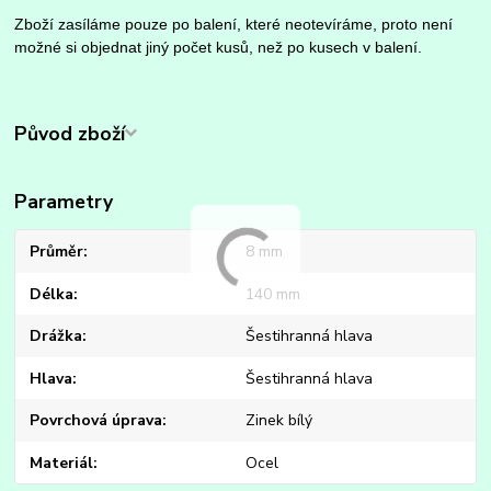
Zboží zasíláme pouze po balení, které neotevíráme, proto není
možné si objednat jiný počet kusů, než po kusech v balení.
Původ zboží
Parametry
Průměr
8 mm
Délka
140 mm
Drážka
Šestihranná hlava
Hlava
Šestihranná hlava
Povrchová úprava
Zinek bílý
Materiál
Ocel