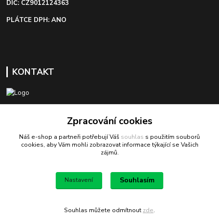
DIČ: CZ9012124363
PLÁTCE DPH: ANO
KONTAKT
+420 603 418 822
Zpracování cookies
Náš e-shop a partneři potřebují Váš
souhlas
s použitím souborů
odbyt@bezva-spojovacimaterial.cz
cookies, aby Vám mohli zobrazovat informace týkající se Vašich
zájmů.
Souhlasím
Nastavení
Bezva spojovací materiál
Souhlas můžete odmítnout
zde
.
Vytvořeno na
Eshop-rychle.cz