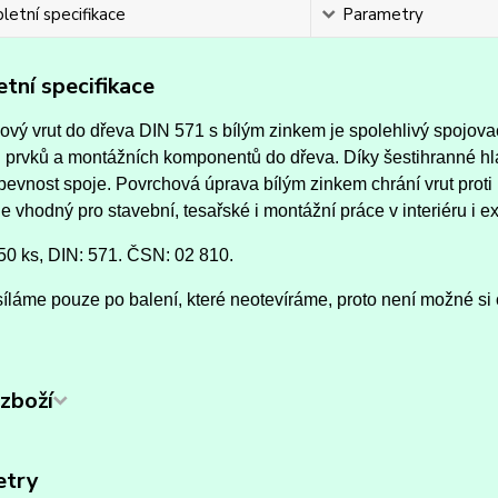
etní specifikace
Parametry
tní specifikace
vý vrut do dřeva DIN 571 s bílým zinkem je spolehlivý spojova
 prvků a montážních komponentů do dřeva. Díky šestihranné hl
evnost spoje. Povrchová úprava bílým zinkem chrání vrut proti k
e vhodný pro stavební, tesařské i montážní práce v interiéru i ex
150 ks, DIN: 571. ČSN: 02 810.
íláme pouze po balení, které neotevíráme, proto není možné si 
zboží
etry