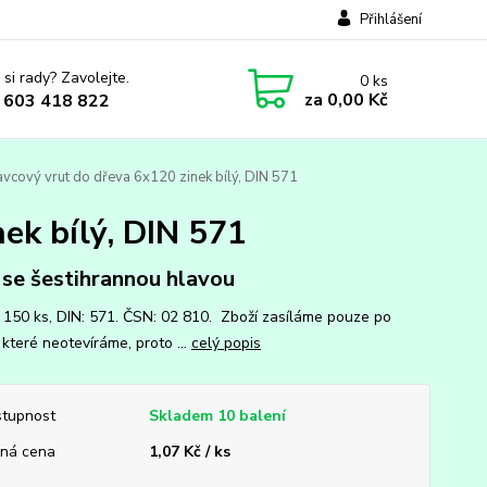
Přihlášení
 si rady? Zavolejte.
0
ks
za
0,00 Kč
 603 418 822
vcový vrut do dřeva 6x120 zinek bílý, DIN 571
ek bílý, DIN 571
 se šestihrannou hlavou
: 150 ks, DIN: 571. ČSN: 02 810. Zboží zasíláme pouze po
 které neotevíráme, proto ...
celý popis
tupnost
Skladem 10 balení
ná cena
1,07 Kč / ks