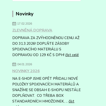
Novinky
17.02.2026
ZLEVNĚNÁ DOPRAVA
DOPRAVA ZA ZVÝHODNĚNOU CENU AŽ
DO 31.3.2026! DOPLŇTE ZÁSOBY
SPOJOVACÍHO MATERIÁLU S
DOPRAVOU OD 129 KČ S DPH!
číst celé
04.01.2026
NOVINKY 2026
NA E-SHOP JSME OPĚT PŘIDALI NOVÉ
POLOŽKY SPOJOVACÍCH MATERIÁLŮ A
SNAŽÍME SE OBSAH E-SHOPU NESTÁLE
DOPLŇOVAT. CO TŘEBA BOX
STANDARDNÍCH HMOŽDINEK, ...
číst