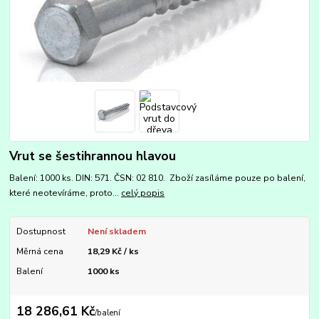
Vrut se šestihrannou hlavou
Balení: 1000 ks. DIN: 571. ČSN: 02 810. Zboží zasíláme pouze po balení,
které neotevíráme, proto...
celý popis
Dostupnost
Není skladem
Měrná cena
18,29 Kč / ks
Balení
1000 ks
18 286,61 Kč
/
balení