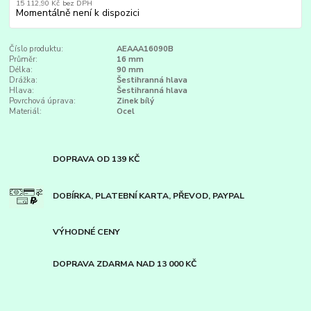
15 112,90 Kč
bez DPH
Momentálně není k dispozici
Číslo produktu:
AEAAA16090B
Průměr:
16 mm
Délka:
90 mm
Drážka:
Šestihranná hlava
Hlava:
Šestihranná hlava
Povrchová úprava:
Zinek bílý
Materiál:
Ocel
DOPRAVA OD 139 KČ
DOBÍRKA, PLATEBNÍ KARTA, PŘEVOD, PAYPAL
VÝHODNÉ CENY
DOPRAVA ZDARMA NAD 13 000 KČ