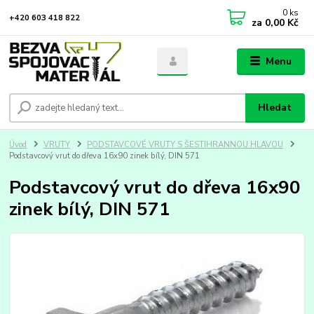
0
ks
+420 603 418 822
za
0,00 Kč
Menu
Hledat
Úvod
VRUTY
PODSTAVCOVÉ VRUTY S ŠESTIHRANNOU HLAVOU
Podstavcový vrut do dřeva 16x90 zinek bílý, DIN 571
Podstavcový vrut do dřeva 16x90
zinek bílý, DIN 571