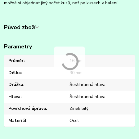
možné si objednat jiný počet kusů, než po kusech v balení.
Původ zboží
Parametry
Průměr
16 mm
Délka
90 mm
Drážka
Šestihranná hlava
Hlava
Šestihranná hlava
Povrchová úprava
Zinek bílý
Materiál
Ocel