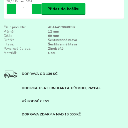
98,04 Kč
bez DPH
Přidat do košíku
Číslo produktu:
AEAAA12060B5K
Průměr:
12 mm
Délka:
60 mm
Drážka:
Šestihranná hlava
Hlava:
Šestihranná hlava
Povrchová úprava:
Zinek bílý
Materiál:
Ocel
DOPRAVA OD 139 KČ
DOBÍRKA, PLATEBNÍ KARTA, PŘEVOD, PAYPAL
VÝHODNÉ CENY
DOPRAVA ZDARMA NAD 13 000 KČ