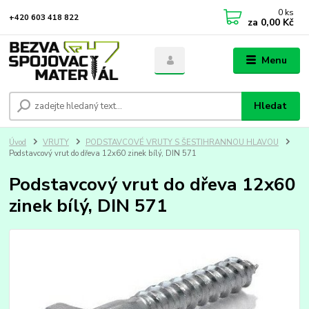
0
ks
+420 603 418 822
za
0,00 Kč
Menu
Hledat
Úvod
VRUTY
PODSTAVCOVÉ VRUTY S ŠESTIHRANNOU HLAVOU
Podstavcový vrut do dřeva 12x60 zinek bílý, DIN 571
Podstavcový vrut do dřeva 12x60
zinek bílý, DIN 571