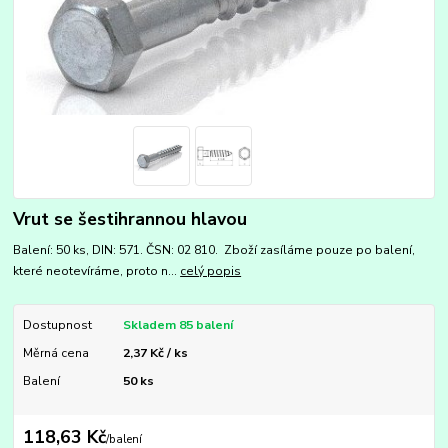
Vrut se šestihrannou hlavou
Balení: 50 ks, DIN: 571. ČSN: 02 810. Zboží zasíláme pouze po balení,
které neotevíráme, proto n...
celý popis
Dostupnost
Skladem 85 balení
Měrná cena
2,37 Kč / ks
Balení
50 ks
118,63 Kč
/
balení