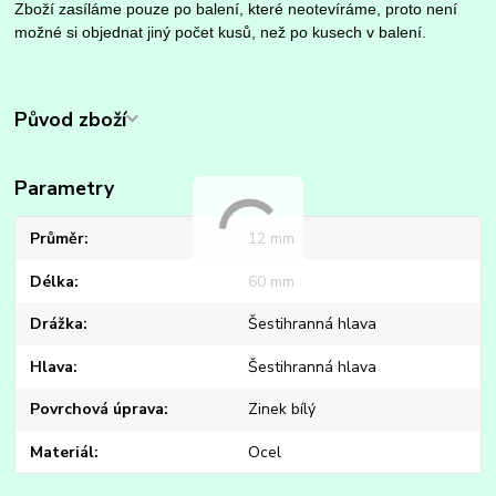
Zboží zasíláme pouze po balení, které neotevíráme, proto není
možné si objednat jiný počet kusů, než po kusech v balení.
Původ zboží
Parametry
Průměr
12 mm
Délka
60 mm
Drážka
Šestihranná hlava
Hlava
Šestihranná hlava
Povrchová úprava
Zinek bílý
Materiál
Ocel