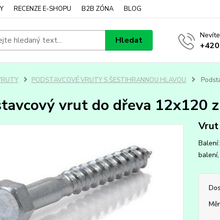
Y
RECENZE E-SHOPU
B2B ZÓNA
BLOG
Nevíte
Hledat
+420
VRUTY
PODSTAVCOVÉ VRUTY S ŠESTIHRANNOU HLAVOU
Podsta
tavcový vrut do dřeva 12x120 zi
Vrut
Balení
balení,
Dos
Měr