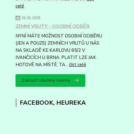
celé
01.01.2025
ZEMNÍ VRUTY - OSOBNÍ ODBĚR
NYNÍ MÁTE MOŽNOST OSOBNÍ ODBĚRU
(JEN A POUZE) ZEMNÍCH VRUTŮ U NÁS
NA SKLADĚ KE KARLOVU 65/2 V
IVANČICÍCH U BRNA. PLATIT LZE JAK
HOTOVĚ NA MÍSTĚ, TA...
číst celé
Zobrazit všechny novinky
FACEBOOK, HEUREKA