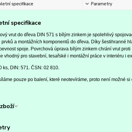
etní specifikace
Parametry
tní specifikace
vý vrut do dřeva DIN 571 s bílým zinkem je spolehlivý spojova
 prvků a montážních komponentů do dřeva. Díky šestihranné hl
evnost spoje. Povrchová úprava bílým zinkem chrání vrut proti k
e vhodný pro stavební, tesařské i montážní práce v interiéru i ex
0 ks, DIN: 571. ČSN: 02 810.
íláme pouze po balení, které neotevíráme, proto není možné si 
zboží
etry