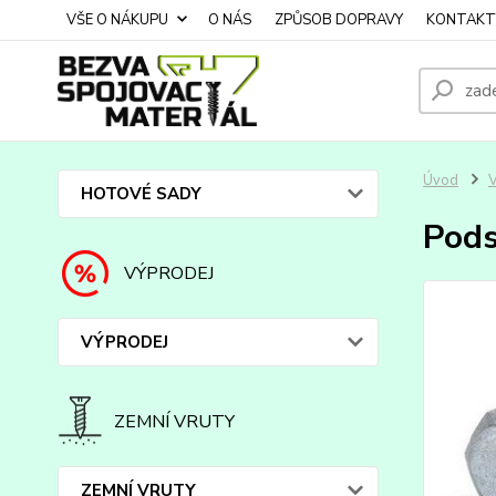
VŠE O NÁKUPU
O NÁS
ZPŮSOB DOPRAVY
KONTAKT
Úvod
HOTOVÉ SADY
Pods
VÝPRODEJ
VÝPRODEJ
ZEMNÍ VRUTY
ZEMNÍ VRUTY