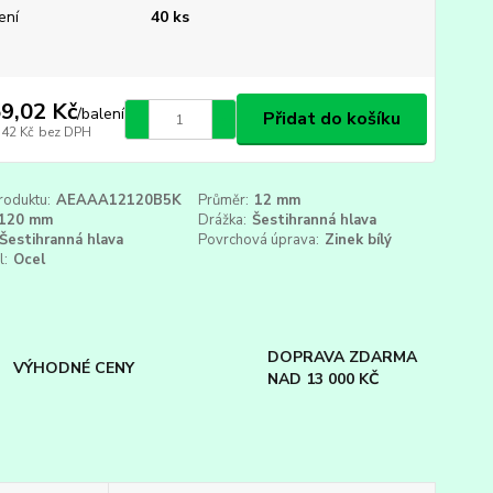
ení
40 ks
9,02 Kč
/
balení
Přidat do košíku
,42 Kč
bez DPH
roduktu:
AEAAA12120B5K
Průměr:
12 mm
120 mm
Drážka:
Šestihranná hlava
Šestihranná hlava
Povrchová úprava:
Zinek bílý
l:
Ocel
DOPRAVA ZDARMA
VÝHODNÉ CENY
NAD 13 000 KČ