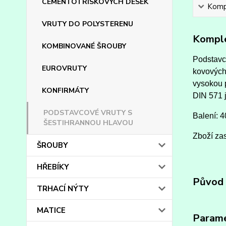
CEMENTOTŘÍSKOVÝCH DESEK
Kompl
VRUTY DO POLYSTERENU
Komple
KOMBINOVANÉ ŠROUBY
Podstavco
EUROVRUTY
kovových
vysokou p
KONFIRMÁTY
DIN 571 j
PODSTAVCOVÉ VRUTY S
Balení: 4
ŠESTIHRANNOU HLAVOU
Zboží zas
ŠROUBY
HŘEBÍKY
Původ 
TRHACÍ NÝTY
MATICE
Param