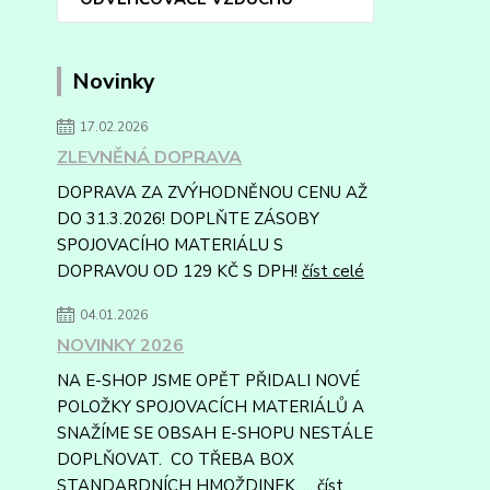
Novinky
17.02.2026
ZLEVNĚNÁ DOPRAVA
DOPRAVA ZA ZVÝHODNĚNOU CENU AŽ
DO 31.3.2026! DOPLŇTE ZÁSOBY
SPOJOVACÍHO MATERIÁLU S
DOPRAVOU OD 129 KČ S DPH!
číst celé
04.01.2026
NOVINKY 2026
NA E-SHOP JSME OPĚT PŘIDALI NOVÉ
POLOŽKY SPOJOVACÍCH MATERIÁLŮ A
SNAŽÍME SE OBSAH E-SHOPU NESTÁLE
DOPLŇOVAT. CO TŘEBA BOX
STANDARDNÍCH HMOŽDINEK, ...
číst