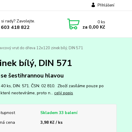
Přihlášení
 si rady? Zavolejte.
0
ks
za
0,00 Kč
 603 418 822
vcový vrut do dřeva 12x120 zinek bílý, DIN 571
nek bílý, DIN 571
 se šestihrannou hlavou
: 40 ks, DIN: 571. ČSN: 02 810. Zboží zasíláme pouze po
 které neotevíráme, proto n...
celý popis
tupnost
Skladem 33 balení
ná cena
3,98 Kč / ks