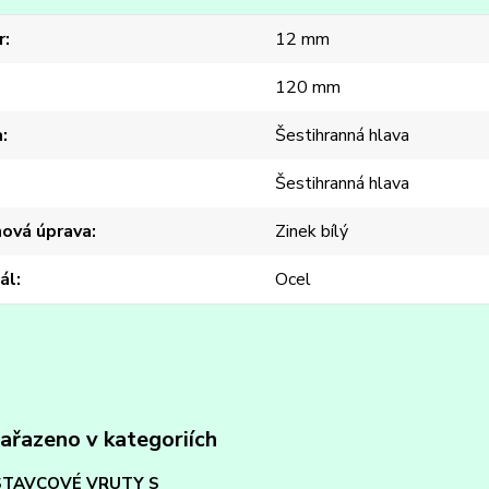
r
12 mm
120 mm
a
Šestihranná hlava
Šestihranná hlava
hová úprava
Zinek bílý
ál
Ocel
zařazeno v kategoriích
TAVCOVÉ VRUTY S