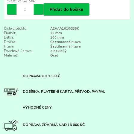
146,51 Kč
bez DPH
Přidat do košíku
Číslo produktu:
AEAAA10100B5K
Průměr:
10 mm
Délka:
100 mm
Drážka:
Šestihranná hlava
Hlava:
Šestihranná hlava
Povrchová úprava:
Zinek bílý
Materiál:
Ocel
DOPRAVA OD 139 KČ
DOBÍRKA, PLATEBNÍ KARTA, PŘEVOD, PAYPAL
VÝHODNÉ CENY
DOPRAVA ZDARMA NAD 13 000 KČ