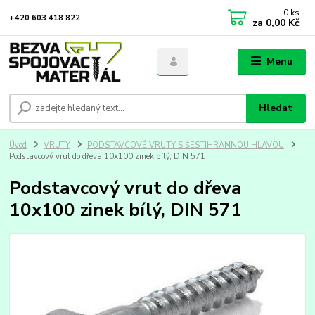
0
ks
+420 603 418 822
za
0,00 Kč
Menu
Hledat
Úvod
VRUTY
PODSTAVCOVÉ VRUTY S ŠESTIHRANNOU HLAVOU
Podstavcový vrut do dřeva 10x100 zinek bílý, DIN 571
Podstavcový vrut do dřeva
10x100 zinek bílý, DIN 571