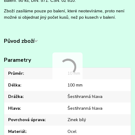
Balení: 50 ks, DIN: 571. ČSN: 02 810.
Zboží zasíláme pouze po balení, které neotevíráme, proto není
možné si objednat jiný počet kusů, než po kusech v balení.
Původ zboží
Parametry
Průměr
10 mm
Délka
100 mm
Drážka
Šestihranná hlava
Hlava
Šestihranná hlava
Povrchová úprava
Zinek bílý
Materiál
Ocel