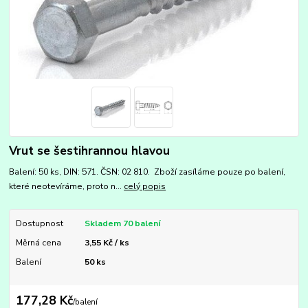
Vrut se šestihrannou hlavou
Balení: 50 ks, DIN: 571. ČSN: 02 810. Zboží zasíláme pouze po balení,
které neotevíráme, proto n...
celý popis
Dostupnost
Skladem 70 balení
Měrná cena
3,55 Kč / ks
Balení
50 ks
177,28 Kč
/
balení