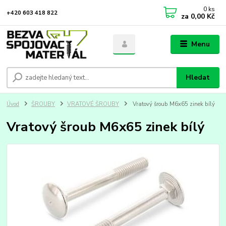
0
ks
+420 603 418 822
za
0,00 Kč
Menu
Hledat
Úvod
ŠROUBY
VRATOVÉ ŠROUBY
Vratový šroub M6x65 zinek bílý
Vratový šroub M6x65 zinek bílý