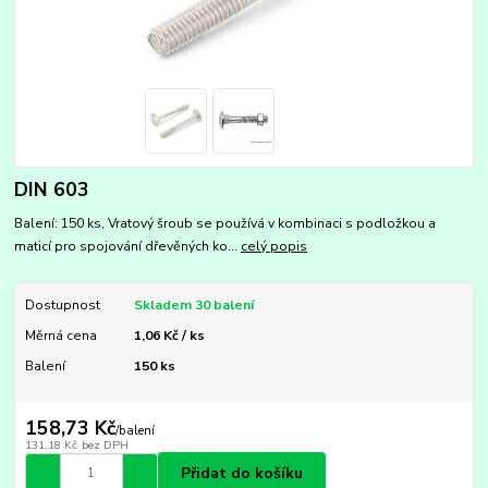
DIN 603
Balení: 150 ks, Vratový šroub se používá v kombinaci s podložkou a
maticí pro spojování dřevěných ko...
celý popis
Dostupnost
Skladem 30 balení
Měrná cena
1,06 Kč / ks
Balení
150 ks
158,73 Kč
/
balení
131,18 Kč
bez DPH
Přidat do košíku