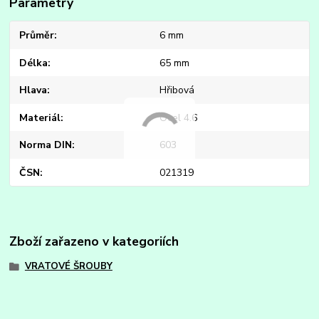
Parametry
Průměr
6 mm
Délka
65 mm
Hlava
Hřibová
Materiál
Ocel 4.6
Norma DIN
603
ČSN
021319
Zboží zařazeno v kategoriích
VRATOVÉ ŠROUBY