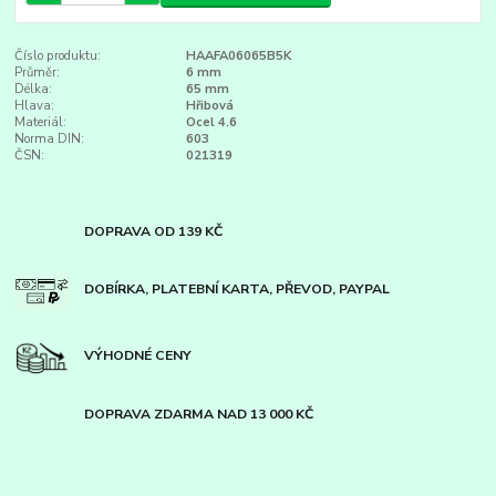
Číslo produktu:
HAAFA06065B5K
Průměr:
6 mm
Délka:
65 mm
Hlava:
Hřibová
Materiál:
Ocel 4.6
Norma DIN:
603
ČSN:
021319
DOPRAVA OD 139 KČ
DOBÍRKA, PLATEBNÍ KARTA, PŘEVOD, PAYPAL
VÝHODNÉ CENY
DOPRAVA ZDARMA NAD 13 000 KČ