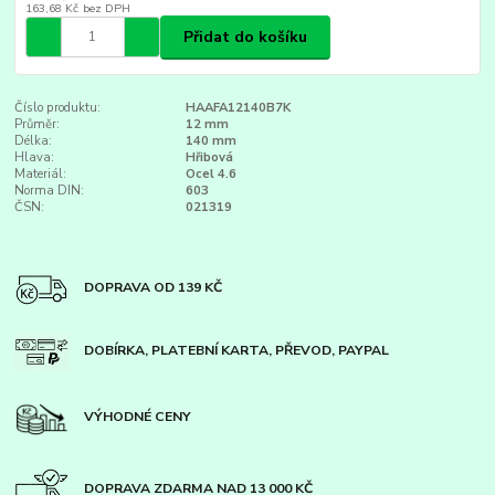
163,68 Kč
bez DPH
Přidat do košíku
Číslo produktu:
HAAFA12140B7K
Průměr:
12 mm
Délka:
140 mm
Hlava:
Hřibová
Materiál:
Ocel 4.6
Norma DIN:
603
ČSN:
021319
DOPRAVA OD 139 KČ
DOBÍRKA, PLATEBNÍ KARTA, PŘEVOD, PAYPAL
VÝHODNÉ CENY
DOPRAVA ZDARMA NAD 13 000 KČ