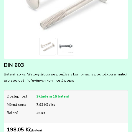
DIN 603
Balení: 25 ks, Vratový šroub se používá v kombinaci s podložkou a maticí
pro spojování dřevěných kon...
celý popis
Dostupnost
Skladem 15 balení
Měrná cena
7,92 Kč / ks
Balení
25 ks
198,05 Kč
/
balení