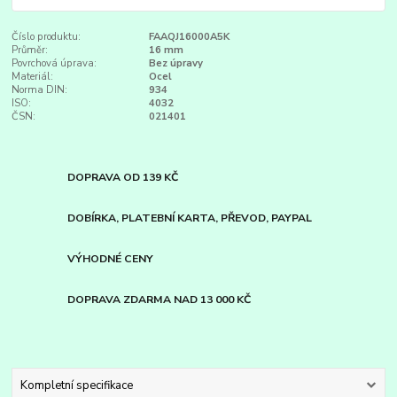
Číslo produktu:
FAAQJ16000A5K
Průměr:
16 mm
Povrchová úprava:
Bez úpravy
Materiál:
Ocel
Norma DIN:
934
ISO:
4032
ČSN:
021401
DOPRAVA OD 139 KČ
DOBÍRKA, PLATEBNÍ KARTA, PŘEVOD, PAYPAL
VÝHODNÉ CENY
DOPRAVA ZDARMA NAD 13 000 KČ
Kompletní specifikace