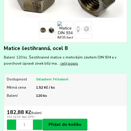
Matice šestihranná, ocel 8
Balení: 120 ks. Šestihranné matice s metrickým závitem DIN 934 a v
povrchové úpravě zinek bílý ma...
celý popis
Dostupnost
Skladem 74 balení
Měrná cena
1,52 Kč / ks
Balení
120 ks
182,88 Kč
/
balení
151,14 Kč
bez DPH
Přidat do košíku