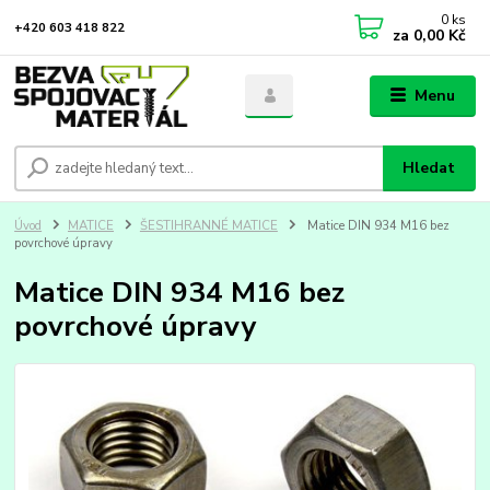
0
ks
+420 603 418 822
za
0,00 Kč
Menu
Hledat
Úvod
MATICE
ŠESTIHRANNÉ MATICE
Matice DIN 934 M16 bez
povrchové úpravy
Matice DIN 934 M16 bez
povrchové úpravy