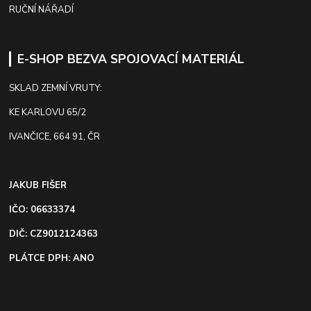
RUČNÍ NÁŘADÍ
E-SHOP BEZVA SPOJOVACÍ MATERIÁL
SKLAD ZEMNÍ VRUTY:
KE KARLOVU 65/2
IVANČICE, 664 91, ČR
JAKUB FIŠER
IČO: 06633374
DIČ: CZ9012124363
PLÁTCE DPH: ANO