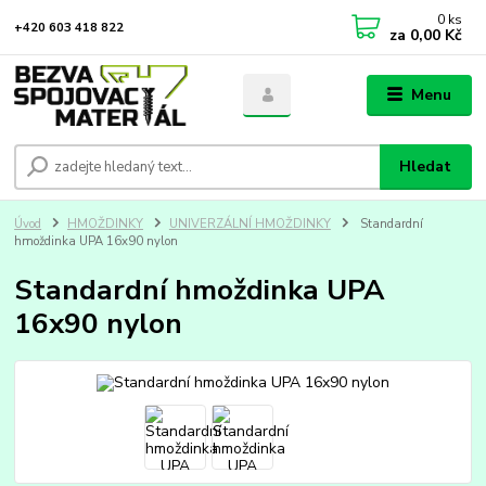
0
ks
+420 603 418 822
za
0,00 Kč
Menu
Hledat
Úvod
HMOŽDINKY
UNIVERZÁLNÍ HMOŽDINKY
Standardní
hmoždinka UPA 16x90 nylon
Standardní hmoždinka UPA
16x90 nylon