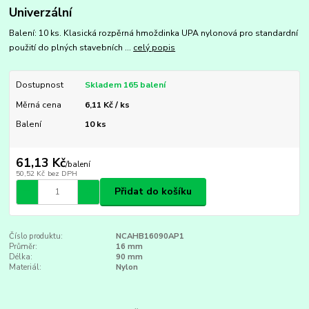
Univerzální
Balení: 10 ks. Klasická rozpěrná hmoždinka UPA nylonová pro standardní
použití do plných stavebních ...
celý popis
Dostupnost
Skladem 165 balení
Měrná cena
6,11 Kč / ks
Balení
10 ks
61,13 Kč
/
balení
50,52 Kč
bez DPH
Přidat do košíku
Číslo produktu:
NCAHB16090AP1
Průměr:
16 mm
Délka:
90 mm
Materiál:
Nylon