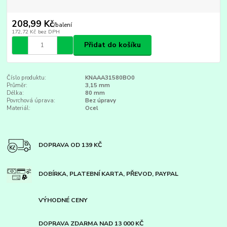
208,99 Kč
/
balení
172,72 Kč
bez DPH
Přidat do košíku
Číslo produktu:
KNAAA31580BO0
Průměr:
3,15 mm
Délka:
80 mm
Povrchová úprava:
Bez úpravy
Materiál:
Ocel
DOPRAVA OD 139 KČ
DOBÍRKA, PLATEBNÍ KARTA, PŘEVOD, PAYPAL
VÝHODNÉ CENY
DOPRAVA ZDARMA NAD 13 000 KČ