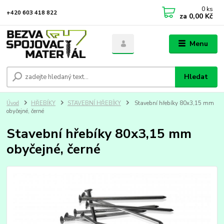
0
ks
+420 603 418 822
za
0,00 Kč
Menu
Hledat
Úvod
HŘEBÍKY
STAVEBNÍ HŘEBÍKY
Stavební hřebíky 80x3,15 mm
obyčejné, černé
Stavební hřebíky 80x3,15 mm
obyčejné, černé