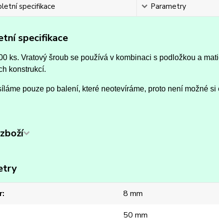
etní specifikace
Parametry
tní specifikace
00 ks. Vratový šroub se používá v kombinaci s podložkou a mat
h konstrukcí.
íláme pouze po balení, které neotevíráme, proto není možné si 
zboží
etry
r
8 mm
50 mm