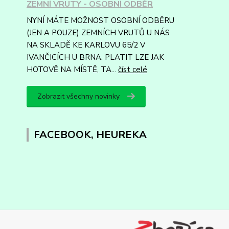
ZEMNÍ VRUTY - OSOBNÍ ODBĚR
NYNÍ MÁTE MOŽNOST OSOBNÍ ODBĚRU
(JEN A POUZE) ZEMNÍCH VRUTŮ U NÁS
NA SKLADĚ KE KARLOVU 65/2 V
IVANČICÍCH U BRNA. PLATIT LZE JAK
HOTOVĚ NA MÍSTĚ, TA...
číst celé
Zobrazit všechny novinky
FACEBOOK, HEUREKA