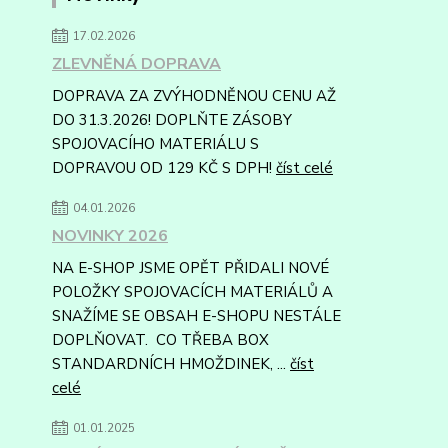
17.02.2026
ZLEVNĚNÁ DOPRAVA
DOPRAVA ZA ZVÝHODNĚNOU CENU AŽ
DO 31.3.2026! DOPLŇTE ZÁSOBY
SPOJOVACÍHO MATERIÁLU S
DOPRAVOU OD 129 KČ S DPH!
číst celé
04.01.2026
NOVINKY 2026
NA E-SHOP JSME OPĚT PŘIDALI NOVÉ
POLOŽKY SPOJOVACÍCH MATERIÁLŮ A
SNAŽÍME SE OBSAH E-SHOPU NESTÁLE
DOPLŇOVAT. CO TŘEBA BOX
STANDARDNÍCH HMOŽDINEK, ...
číst
celé
01.01.2025