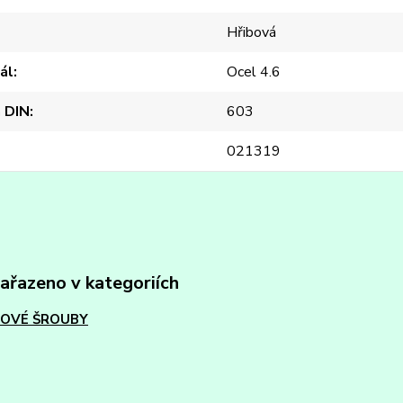
Hřibová
ál
Ocel 4.6
 DIN
603
021319
zařazeno v kategoriích
OVÉ ŠROUBY