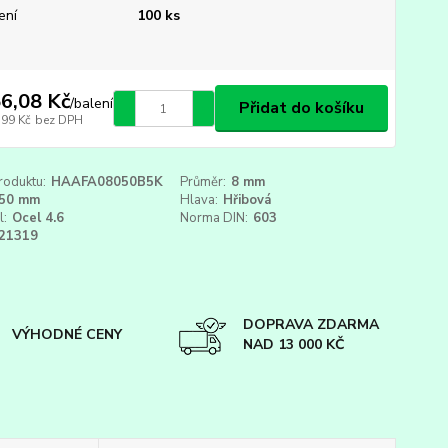
ení
100 ks
6,08 Kč
/
balení
Přidat do košíku
,99 Kč
bez DPH
roduktu:
HAAFA08050B5K
Průměr:
8 mm
50 mm
Hlava:
Hřibová
l:
Ocel 4.6
Norma DIN:
603
21319
DOPRAVA ZDARMA
VÝHODNÉ CENY
NAD 13 000 KČ