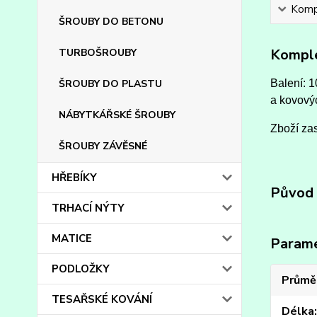
Kompl
ŠROUBY DO BETONU
Komple
TURBOŠROUBY
ŠROUBY DO PLASTU
Balení: 1
a kovovýc
NÁBYTKÁŘSKÉ ŠROUBY
Zboží zas
ŠROUBY ZÁVĚSNÉ
HŘEBÍKY
Původ 
TRHACÍ NÝTY
MATICE
Param
PODLOŽKY
Průmě
TESAŘSKÉ KOVÁNÍ
Délka