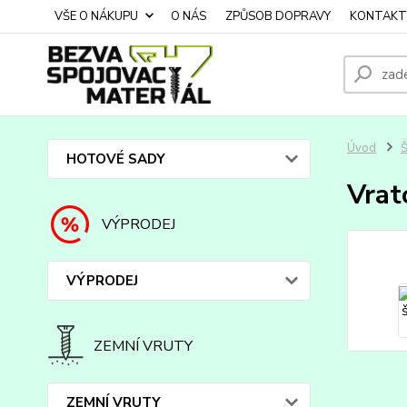
VŠE O NÁKUPU
O NÁS
ZPŮSOB DOPRAVY
KONTAKT
Úvod
HOTOVÉ SADY
Vrat
VÝPRODEJ
VÝPRODEJ
ZEMNÍ VRUTY
ZEMNÍ VRUTY