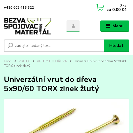
0
ks
+420 603 418 822
za
0,00 Kč
Menu
Hledat
Úvod
VRUTY
VRUTY DO DŘEVA
Univerzální vrut do dřeva 5x90/60
TORX zinek žlutý
Univerzální vrut do dřeva
5x90/60 TORX zinek žlutý