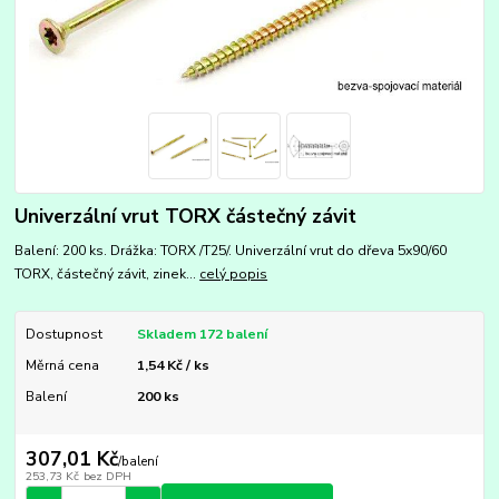
Univerzální vrut TORX částečný závit
Balení: 200 ks. Drážka: TORX /T25/. Univerzální vrut do dřeva 5x90/60
TORX, částečný závit, zinek...
celý popis
Dostupnost
Skladem 172 balení
Měrná cena
1,54 Kč / ks
Balení
200 ks
307,01 Kč
/
balení
253,73 Kč
bez DPH