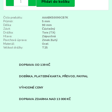
Přidat do košíku
Číslo produktu:
AAABK50090CB7K
Průměr:
5 mm
Délka:
90 mm
Závit:
Částečný
Drážka:
Torx (TX)
Hlava:
Zápustná
Povrchová úprava:
Zinek žlutý
Materiál:
Ocel
Velikost drážky:
T25
DOPRAVA OD 139 KČ
DOBÍRKA, PLATEBNÍ KARTA, PŘEVOD, PAYPAL
VÝHODNÉ CENY
DOPRAVA ZDARMA NAD 13 000 KČ