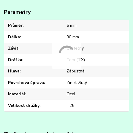
Parametry
Průměr
5 mm
Délka
90 mm
Závit
Částečný
Drážka
Torx (TX)
Hlava
Zápustná
Povrchová úprava
Zinek žlutý
Materiál
Ocel
Velikost drážky
T25