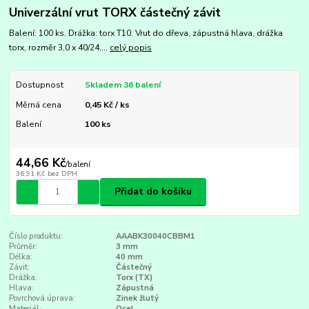
Univerzální vrut TORX částečný závit
Balení: 100 ks. Drážka: torx T10. Vrut do dřeva, zápustná hlava, drážka
torx, rozměr 3,0 x 40/24,...
celý popis
Dostupnost
Skladem 36 balení
Měrná cena
0,45 Kč / ks
Balení
100 ks
44,66 Kč
/
balení
36,91 Kč
bez DPH
Přidat do košíku
Číslo produktu:
AAABK30040CBBM1
Průměr:
3 mm
Délka:
40 mm
Závit:
Částečný
Drážka:
Torx (TX)
Hlava:
Zápustná
Povrchová úprava:
Zinek žlutý
Materiál:
Ocel