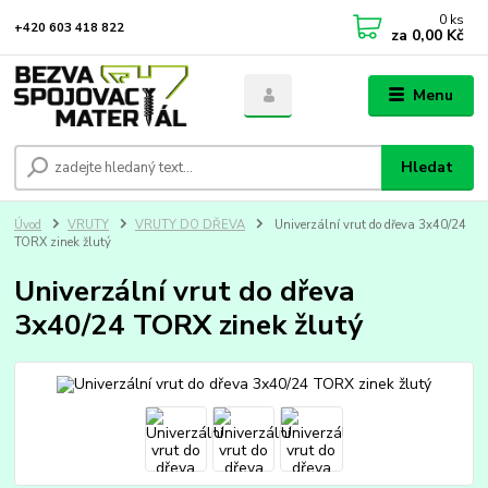
0
ks
+420 603 418 822
za
0,00 Kč
Menu
Hledat
Úvod
VRUTY
VRUTY DO DŘEVA
Univerzální vrut do dřeva 3x40/24
TORX zinek žlutý
Univerzální vrut do dřeva
3x40/24 TORX zinek žlutý