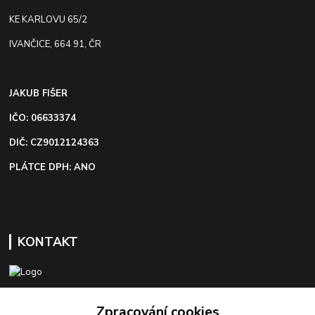
KE KARLOVU 65/2
IVANČICE, 664 91, ČR
JAKUB FIŠER
IČO: 06633374
DIČ: CZ9012124363
PLÁTCE DPH: ANO
KONTAKT
+420 603 418 822
Zpracování cookies