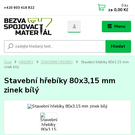
0
ks
+420 603 418 822
za
0,00 Kč
Menu
Hledat
Úvod
HŘEBÍKY
STAVEBNÍ HŘEBÍKY
Stavební hřebíky 80x3,15 mm
zinek bílý
Stavební hřebíky 80x3,15 mm
zinek bílý