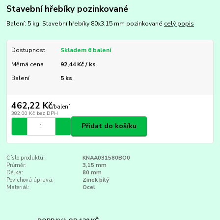
Stavební hřebíky pozinkované
Balení: 5 kg, Stavební hřebíky 80x3,15 mm pozinkované
celý popis
Dostupnost
Skladem 6 balení
Měrná cena
92,44 Kč / ks
Balení
5 ks
462,22 Kč
/
balení
382,00 Kč
bez DPH
Přidat do košíku
Číslo produktu:
KNAA031580BO0
Průměr:
3,15 mm
Délka:
80 mm
Povrchová úprava:
Zinek bílý
Materiál:
Ocel