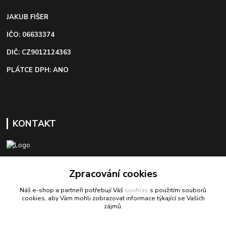
JAKUB FIŠER
IČO: 06633374
DIČ: CZ9012124363
PLÁTCE DPH: ANO
KONTAKT
+420 603 418 822
Zpracování cookies
Náš e-shop a partneři potřebují Váš
souhlas
s použitím souborů
odbyt@bezva-spojovacimaterial.cz
cookies, aby Vám mohli zobrazovat informace týkající se Vašich
zájmů.