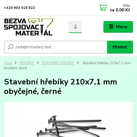
0
ks
+420 603 418 822
za
0,00 Kč
Menu
Hledat
Úvod
HŘEBÍKY
STAVEBNÍ HŘEBÍKY
Stavební hřebíky 210x7,1 mm
obyčejné, černé
Stavební hřebíky 210x7,1 mm
obyčejné, černé