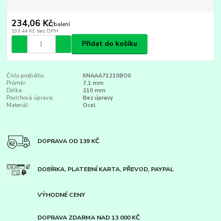
234,06 Kč
/
balení
193,44 Kč
bez DPH
Přidat do košíku
Číslo produktu:
KNAAA71210BO0
Průměr:
7,1 mm
Délka:
210 mm
Povrchová úprava:
Bez úpravy
Materiál:
Ocel
DOPRAVA OD 139 KČ
DOBÍRKA, PLATEBNÍ KARTA, PŘEVOD, PAYPAL
VÝHODNÉ CENY
DOPRAVA ZDARMA NAD 13 000 KČ