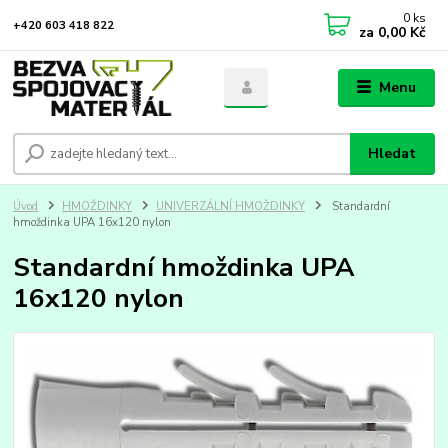
0
ks
+420 603 418 822
za
0,00 Kč
Menu
Hledat
Úvod
HMOŽDINKY
UNIVERZÁLNÍ HMOŽDINKY
Standardní
hmoždinka UPA 16x120 nylon
Standardní hmoždinka UPA
16x120 nylon