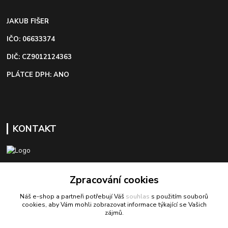
JAKUB FIŠER
IČO: 06633374
DIČ: CZ9012124363
PLÁTCE DPH: ANO
KONTAKT
+420 603 418 822
Zpracování cookies
Náš e-shop a partneři potřebují Váš
souhlas
s použitím souborů
odbyt@bezva-spojovacimaterial.cz
cookies, aby Vám mohli zobrazovat informace týkající se Vašich
zájmů.