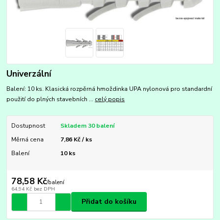
Univerzální
Balení: 10 ks. Klasická rozpěrná hmoždinka UPA nylonová pro standardní
použití do plných stavebních ...
celý popis
Dostupnost
Skladem 30 balení
Měrná cena
7,86 Kč / ks
Balení
10 ks
78,58 Kč
/
balení
64,94 Kč
bez DPH
Přidat do košíku