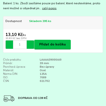
Balení: 1 ks. Zboží zasíláme pouze po balení, které neotevíráme, proto
není možné si objednat jin...
celý popis
Dostupnost
Skladem 395 ks
13,10 Kč
/
ks
10,83 Kč
bez DPH
Přidat do košíku
Číslo produktu:
LAAAA39000AJ0
Průměr:
39 mm
Povrchová úprava:
Bez úpravy
Materiál:
Ocel
Norma DIN:
125A
ISO:
7089
ČSN:
021702
DOPRAVA OD 139 KČ