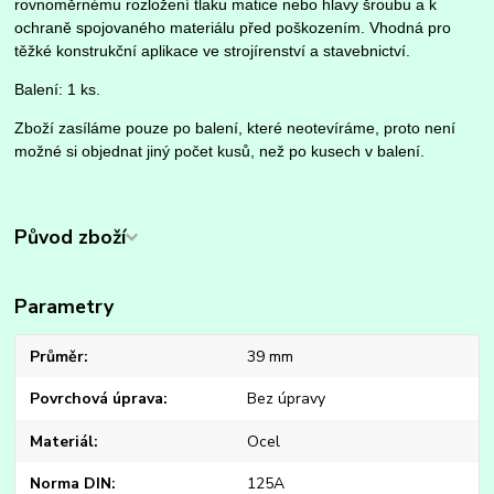
rovnoměrnému rozložení tlaku matice nebo hlavy šroubu a k
ochraně spojovaného materiálu před poškozením. Vhodná pro
těžké konstrukční aplikace ve strojírenství a stavebnictví.
Balení: 1 ks.
Zboží zasíláme pouze po balení, které neotevíráme, proto není
možné si objednat jiný počet kusů, než po kusech v balení.
Původ zboží
Parametry
Průměr
39 mm
Povrchová úprava
Bez úpravy
Materiál
Ocel
Norma DIN
125A