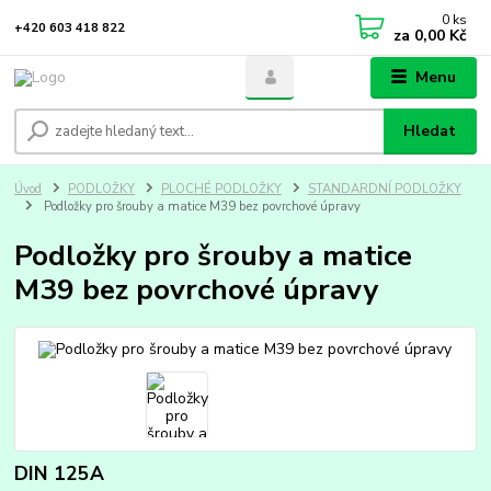
0
ks
+420 603 418 822
za
0,00 Kč
Menu
Hledat
Úvod
PODLOŽKY
PLOCHÉ PODLOŽKY
STANDARDNÍ PODLOŽKY
Podložky pro šrouby a matice M39 bez povrchové úpravy
Podložky pro šrouby a matice
M39 bez povrchové úpravy
DIN 125A