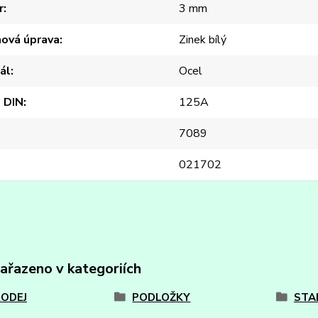
r
3 mm
hová úprava
Zinek bílý
ál
Ocel
 DIN
125A
7089
021702
zařazeno v kategoriích
ODEJ
PODLOŽKY
STA