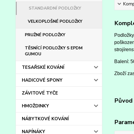
Kompl
STANDARDNÍ PODLOŽKY
VELKOPLOŠNÉ PODLOŽKY
Komple
PRUŽNÉ PODLOŽKY
Podložky 
poškození
TĚSNÍCÍ PODLOŽKY S EPDM
strojíren
GUMOU
Balení: 5
TESAŘSKÉ KOVÁNÍ
Zboží zas
HADICOVÉ SPONY
ZÁVITOVÉ TYČE
Původ 
HMOŽDINKY
NÁBYTKOVÉ KOVÁNÍ
Param
NAPÍNÁKY