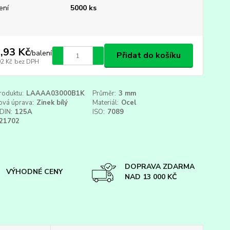
ení
5000 ks
,93 Kč
/
balení
Přidat do košíku
92 Kč
bez DPH
roduktu:
LAAAA03000B1K
Průměr:
3 mm
ová úprava:
Zinek bílý
Materiál:
Ocel
DIN:
125A
ISO:
7089
21702
DOPRAVA ZDARMA
VÝHODNÉ CENY
NAD 13 000 KČ