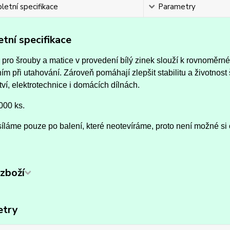
etní specifikace
Parametry
tní specifikace
pro šrouby a matice v provedení bílý zinek slouží k rovnoměrné
m při utahování. Zároveň pomáhají zlepšit stabilitu a životno
ství, elektrotechnice i domácích dílnách.
000 ks.
íláme pouze po balení, které neotevíráme, proto není možné si 
zboží
etry