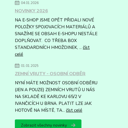
04.01.2026
NOVINKY 2026
NA E-SHOP JSME OPĚT PŘIDALI NOVÉ
POLOŽKY SPOJOVACÍCH MATERIÁLŮ A
SNAŽÍME SE OBSAH E-SHOPU NESTÁLE
DOPLŇOVAT. CO TŘEBA BOX
STANDARDNÍCH HMOŽDINEK, ...
číst
celé
01.01.2025
ZEMNÍ VRUTY - OSOBNÍ ODBĚR
NYNÍ MÁTE MOŽNOST OSOBNÍ ODBĚRU
(JEN A POUZE) ZEMNÍCH VRUTŮ U NÁS
NA SKLADĚ KE KARLOVU 65/2 V
IVANČICÍCH U BRNA. PLATIT LZE JAK
HOTOVĚ NA MÍSTĚ, TA...
číst celé
Zobrazit všechny novinky