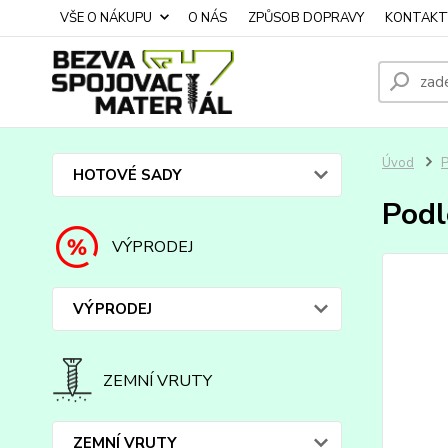
VŠE O NÁKUPU
O NÁS
ZPŮSOB DOPRAVY
KONTAKT
Úvod
HOTOVÉ SADY
Podl
VÝPRODEJ
VÝPRODEJ
ZEMNÍ VRUTY
ZEMNÍ VRUTY