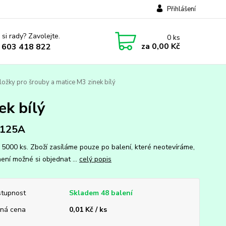
Přihlášení
 si rady? Zavolejte.
0
ks
za
0,00 Kč
 603 418 822
ožky pro šrouby a matice M3 zinek bílý
ek bílý
 125A
: 5000 ks. Zboží zasíláme pouze po balení, které neotevíráme,
ení možné si objednat ...
celý popis
tupnost
Skladem 48 balení
ná cena
0,01 Kč / ks