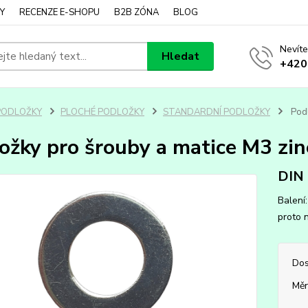
Y
RECENZE E-SHOPU
B2B ZÓNA
BLOG
Nevíte
Hledat
+420
PODLOŽKY
PLOCHÉ PODLOŽKY
STANDARDNÍ PODLOŽKY
Podl
ožky pro šrouby a matice M3 zin
DIN
Balení
proto n
Dos
Měr