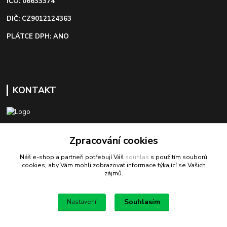
IČO: 06633374
DIČ: CZ9012124363
PLÁTCE DPH: ANO
KONTAKT
+420 603 418 822
Zpracování cookies
Náš e-shop a partneři potřebují Váš
souhlas
s použitím souborů
odbyt@bezva-spojovacimaterial.cz
cookies, aby Vám mohli zobrazovat informace týkající se Vašich
zájmů.
Souhlasím
Nastavení