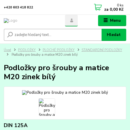
0
ks
+420 603 418 822
za
0,00 Kč
Menu
Hledat
Úvod
PODLOŽKY
PLOCHÉ PODLOŽKY
STANDARDNÍ PODLOŽKY
Podložky pro šrouby a matice M20 zinek bílý
Podložky pro šrouby a matice
M20 zinek bílý
DIN 125A