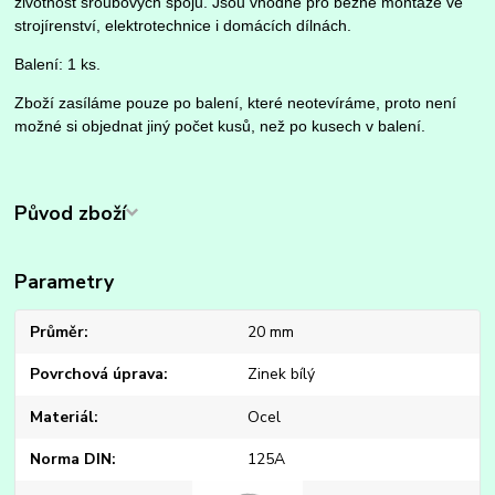
životnost šroubových spojů. Jsou vhodné pro běžné montáže ve
strojírenství, elektrotechnice i domácích dílnách.
Balení: 1 ks.
Zboží zasíláme pouze po balení, které neotevíráme, proto není
možné si objednat jiný počet kusů, než po kusech v balení.
Původ zboží
Parametry
Průměr
20 mm
Povrchová úprava
Zinek bílý
Materiál
Ocel
Norma DIN
125A