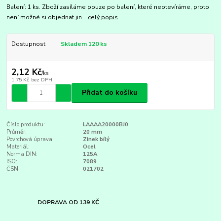
Balení: 1 ks. Zboží zasíláme pouze po balení, které neotevíráme, proto
není možné si objednat jin...
celý popis
Dostupnost
Skladem 120 ks
2,12 Kč
/
ks
1,75 Kč
bez DPH
Přidat do košíku
Číslo produktu:
LAAAA20000BJ0
Průměr:
20 mm
Povrchová úprava:
Zinek bílý
Materiál:
Ocel
Norma DIN:
125A
ISO:
7089
ČSN:
021702
DOPRAVA OD 139 KČ