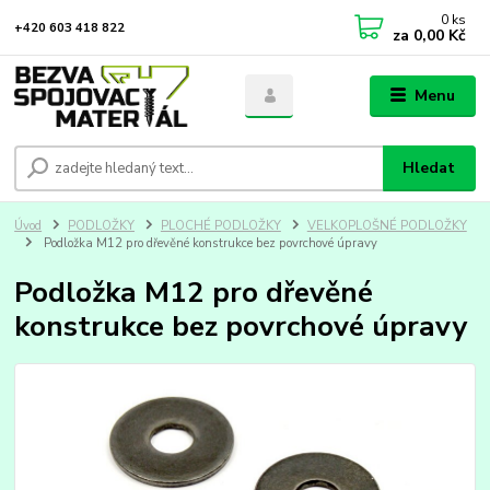
0
ks
+420 603 418 822
za
0,00 Kč
Menu
Hledat
Úvod
PODLOŽKY
PLOCHÉ PODLOŽKY
VELKOPLOŠNÉ PODLOŽKY
Podložka M12 pro dřevěné konstrukce bez povrchové úpravy
Podložka M12 pro dřevěné
konstrukce bez povrchové úpravy