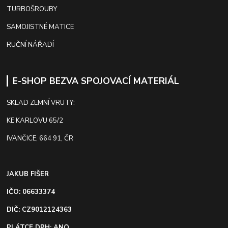
TURBOŠROUBY
SAMOJISTNÉ MATICE
RUČNÍ NÁŘADÍ
E-SHOP BEZVA SPOJOVACÍ MATERIÁL
SKLAD ZEMNÍ VRUTY:
KE KARLOVU 65/2
IVANČICE, 664 91, ČR
JAKUB FIŠER
IČO: 06633374
DIČ: CZ9012124363
PLÁTCE DPH: ANO