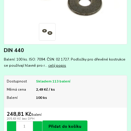
DIN 440
Balení: 100 ks. ISO: 7094. ČSN: 02 1727. Podložky pro dřevěné kostrukce
se používají hlavně pro r...
celý popis
Dostupnost
Skladem 113 balení
Měrná cena
2,49 Kč / ks
Balení
100 ks
248,81 Kč
/
balení
205,63 Kč
bez DPH
Přidat do košíku