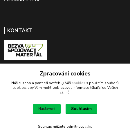
KONTAKT
+420 603 418 822
Zpracování cookies
Náš e-shop a partneři potřebují Váš
souhlas
s použitím souborů
odbyt@bezva-spojovacimaterial.cz
cookies, aby Vám mohli zobrazovat informace týkající se Vašich
zájmů.
Souhlasím
Nastavení
Bezva spojovací materiál
Souhlas můžete odmítnout
zde
.