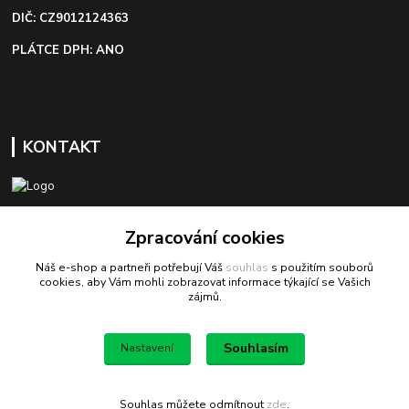
DIČ: CZ9012124363
PLÁTCE DPH: ANO
KONTAKT
+420 603 418 822
Zpracování cookies
Náš e-shop a partneři potřebují Váš
souhlas
s použitím souborů
odbyt@bezva-spojovacimaterial.cz
cookies, aby Vám mohli zobrazovat informace týkající se Vašich
zájmů.
Souhlasím
Nastavení
Bezva spojovací materiál
Souhlas můžete odmítnout
zde
.