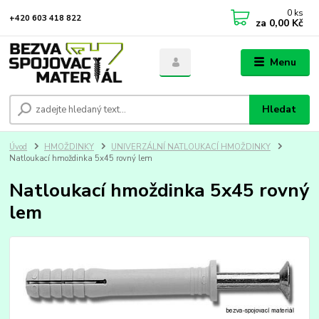
0
ks
+420 603 418 822
za
0,00 Kč
Menu
Hledat
Úvod
HMOŽDINKY
UNIVERZÁLNÍ NATLOUKACÍ HMOŽDINKY
Natloukací hmoždinka 5x45 rovný lem
Natloukací hmoždinka 5x45 rovný
lem