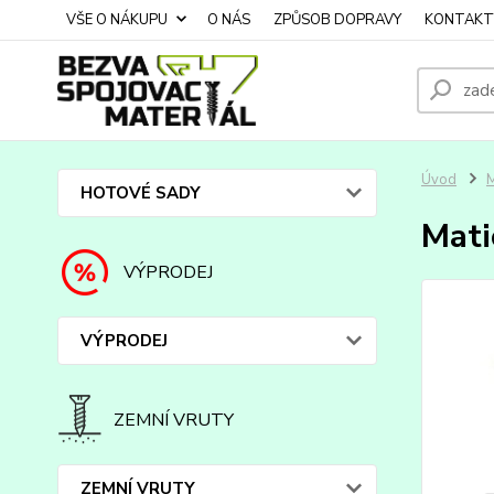
VŠE O NÁKUPU
O NÁS
ZPŮSOB DOPRAVY
KONTAKT
Úvod
HOTOVÉ SADY
Mati
VÝPRODEJ
VÝPRODEJ
ZEMNÍ VRUTY
ZEMNÍ VRUTY