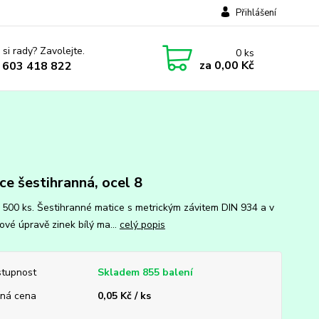
Přihlášení
 si rady? Zavolejte.
0
ks
za
0,00 Kč
 603 418 822
ce šestihranná, ocel 8
: 500 ks. Šestihranné matice s metrickým závitem DIN 934 a v
ové úpravě zinek bílý ma...
celý popis
tupnost
Skladem 855 balení
ná cena
0,05 Kč / ks