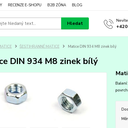
Y
RECENZE E-SHOPU
B2B ZÓNA
BLOG
Nevíte
Hledat
+420
MATICE
ŠESTIHRANNÉ MATICE
Matice DIN 934 M8 zinek bílý
ce DIN 934 M8 zinek bílý
Mati
Balení
povrch
Dos
Měr