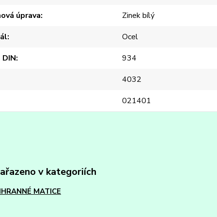
hová úprava
Zinek bílý
ál
Ocel
 DIN
934
4032
021401
zařazeno v kategoriích
IHRANNÉ MATICE