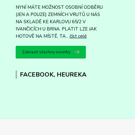
NYNÍ MÁTE MOŽNOST OSOBNÍ ODBĚRU
(JEN A POUZE) ZEMNÍCH VRUTŮ U NÁS
NA SKLADĚ KE KARLOVU 65/2 V
IVANČICÍCH U BRNA. PLATIT LZE JAK
HOTOVĚ NA MÍSTĚ, TA...
číst celé
Zobrazit všechny novinky
FACEBOOK, HEUREKA