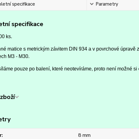
etní specifikace
Parametry
tní specifikace
00 ks.
né matice s metrickým závitem DIN 934 a v povrchové úpravě zi
ech M3 - M30.
íláme pouze po balení, které neotevíráme, proto není možné si 
zboží
etry
r
8 mm