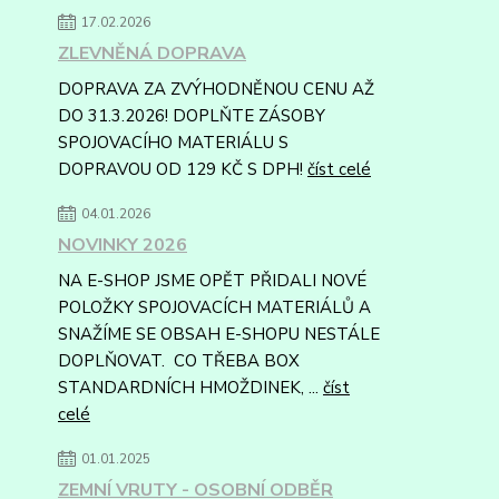
17.02.2026
ZLEVNĚNÁ DOPRAVA
DOPRAVA ZA ZVÝHODNĚNOU CENU AŽ
DO 31.3.2026! DOPLŇTE ZÁSOBY
SPOJOVACÍHO MATERIÁLU S
DOPRAVOU OD 129 KČ S DPH!
číst celé
04.01.2026
NOVINKY 2026
NA E-SHOP JSME OPĚT PŘIDALI NOVÉ
POLOŽKY SPOJOVACÍCH MATERIÁLŮ A
SNAŽÍME SE OBSAH E-SHOPU NESTÁLE
DOPLŇOVAT. CO TŘEBA BOX
STANDARDNÍCH HMOŽDINEK, ...
číst
celé
01.01.2025
ZEMNÍ VRUTY - OSOBNÍ ODBĚR