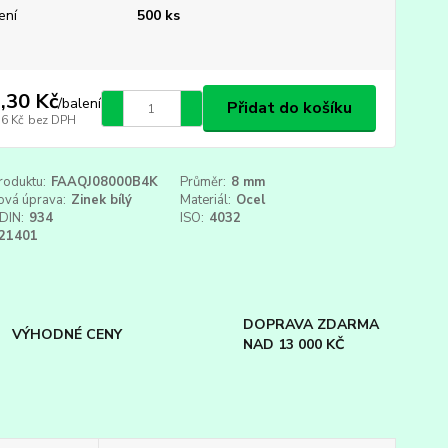
ení
500 ks
,30 Kč
/
balení
Přidat do košíku
56 Kč
bez DPH
roduktu:
FAAQJ08000B4K
Průměr:
8 mm
ová úprava:
Zinek bílý
Materiál:
Ocel
DIN:
934
ISO:
4032
21401
DOPRAVA ZDARMA
VÝHODNÉ CENY
NAD 13 000 KČ