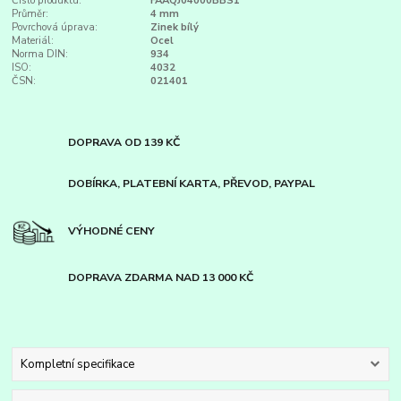
Číslo produktu:
FAAQJ04000BBS1
Průměr:
4 mm
Povrchová úprava:
Zinek bílý
Materiál:
Ocel
Norma DIN:
934
ISO:
4032
ČSN:
021401
DOPRAVA OD 139 KČ
DOBÍRKA, PLATEBNÍ KARTA, PŘEVOD, PAYPAL
VÝHODNÉ CENY
DOPRAVA ZDARMA NAD 13 000 KČ
Kompletní specifikace