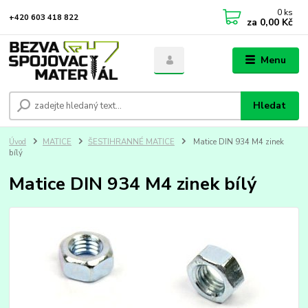
0
ks
+420 603 418 822
za
0,00 Kč
Menu
Hledat
Úvod
MATICE
ŠESTIHRANNÉ MATICE
Matice DIN 934 M4 zinek
bílý
Matice DIN 934 M4 zinek bílý