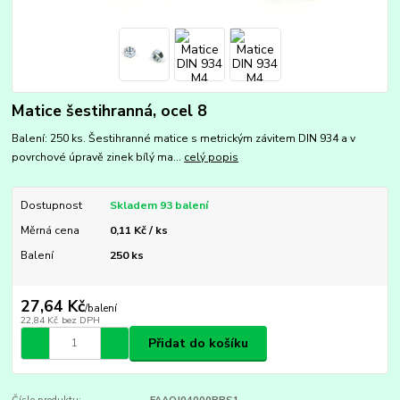
Matice šestihranná, ocel 8
Balení: 250 ks. Šestihranné matice s metrickým závitem DIN 934 a v
povrchové úpravě zinek bílý ma...
celý popis
Dostupnost
Skladem 93 balení
Měrná cena
0,11 Kč / ks
Balení
250 ks
27,64 Kč
/
balení
22,84 Kč
bez DPH
Přidat do košíku