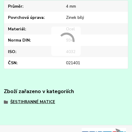
Průměr
4 mm
Povrchová úprava
Zinek bílý
Materiál
Ocel
Norma DIN
934
ISO
4032
ČSN
021401
Zboží zařazeno v kategoriích
ŠESTIHRANNÉ MATICE