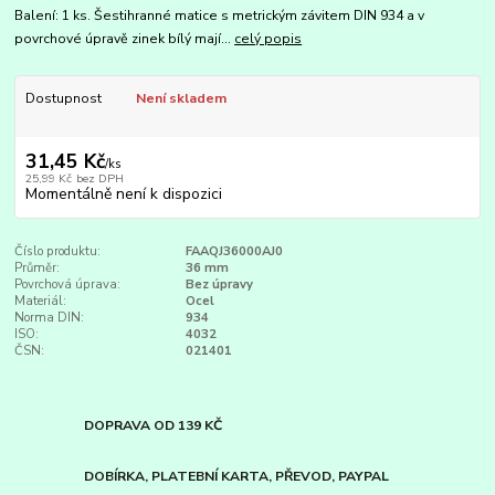
Balení: 1 ks. Šestihranné matice s metrickým závitem DIN 934 a v
povrchové úpravě zinek bílý mají...
celý popis
Dostupnost
Není skladem
31,45 Kč
/
ks
25,99 Kč
bez DPH
Momentálně není k dispozici
Číslo produktu:
FAAQJ36000AJ0
Průměr:
36 mm
Povrchová úprava:
Bez úpravy
Materiál:
Ocel
Norma DIN:
934
ISO:
4032
ČSN:
021401
DOPRAVA OD 139 KČ
DOBÍRKA, PLATEBNÍ KARTA, PŘEVOD, PAYPAL