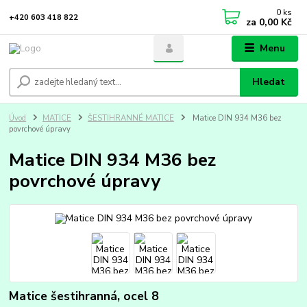
0
ks
+420 603 418 822
za
0,00 Kč
Menu
Hledat
Úvod
MATICE
ŠESTIHRANNÉ MATICE
Matice DIN 934 M36 bez
povrchové úpravy
Matice DIN 934 M36 bez
povrchové úpravy
Matice šestihranná, ocel 8