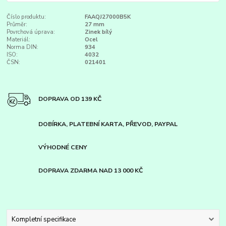
Číslo produktu:
FAAQJ27000B5K
Průměr:
27 mm
Povrchová úprava:
Zinek bílý
Materiál:
Ocel
Norma DIN:
934
ISO:
4032
ČSN:
021401
DOPRAVA OD 139 KČ
DOBÍRKA, PLATEBNÍ KARTA, PŘEVOD, PAYPAL
VÝHODNÉ CENY
DOPRAVA ZDARMA NAD 13 000 KČ
Kompletní specifikace