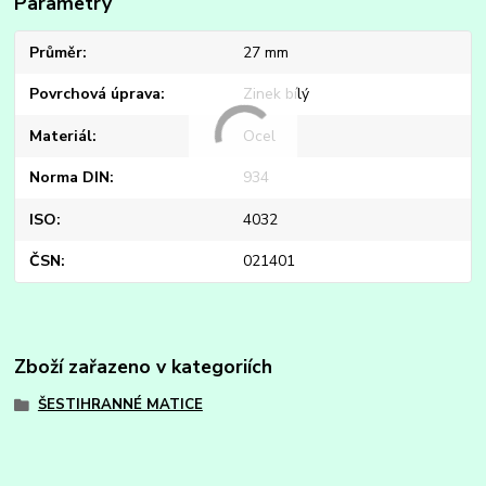
Parametry
Průměr
27 mm
Povrchová úprava
Zinek bílý
Materiál
Ocel
Norma DIN
934
ISO
4032
ČSN
021401
Zboží zařazeno v kategoriích
ŠESTIHRANNÉ MATICE