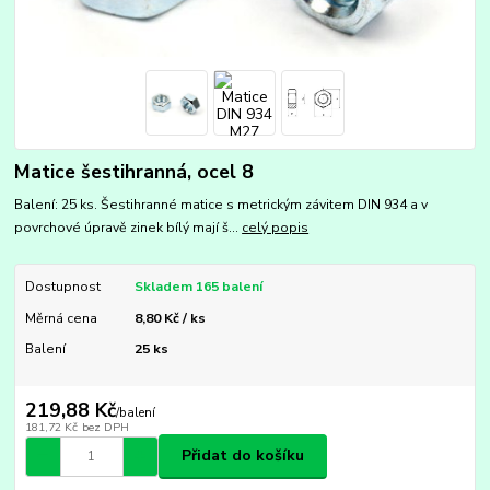
Matice šestihranná, ocel 8
Balení: 25 ks. Šestihranné matice s metrickým závitem DIN 934 a v
povrchové úpravě zinek bílý mají š...
celý popis
Dostupnost
Skladem 165 balení
Měrná cena
8,80 Kč / ks
Balení
25 ks
219,88 Kč
/
balení
181,72 Kč
bez DPH
Přidat do košíku