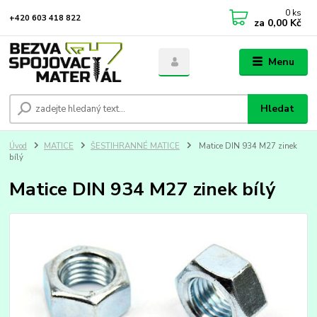
0
ks
+420 603 418 822
za
0,00 Kč
Menu
Hledat
Úvod
MATICE
ŠESTIHRANNÉ MATICE
Matice DIN 934 M27 zinek
bílý
Matice DIN 934 M27 zinek bílý