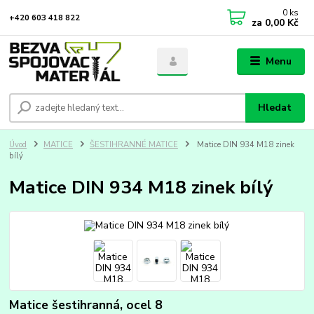
0
ks
+420 603 418 822
za
0,00 Kč
Menu
Hledat
Úvod
MATICE
ŠESTIHRANNÉ MATICE
Matice DIN 934 M18 zinek
bílý
Matice DIN 934 M18 zinek bílý
Matice šestihranná, ocel 8