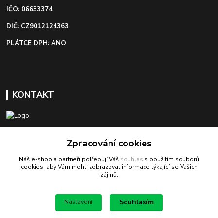
IČO: 06633374
DIČ: CZ9012124363
PLÁTCE DPH: ANO
KONTAKT
+420 603 418 822
Zpracování cookies
Náš e-shop a partneři potřebují Váš
souhlas
s použitím souborů
odbyt@bezva-spojovacimaterial.cz
cookies, aby Vám mohli zobrazovat informace týkající se Vašich
zájmů.
Souhlasím
Nastavení