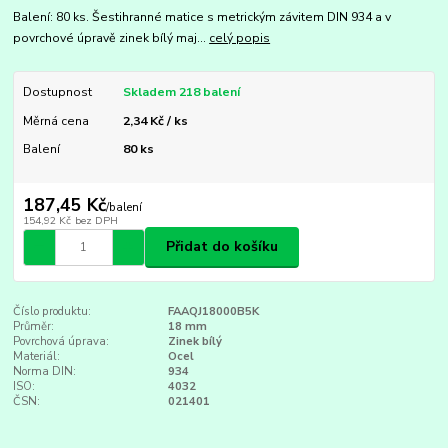
Balení: 80 ks. Šestihranné matice s metrickým závitem DIN 934 a v
povrchové úpravě zinek bílý maj...
celý popis
Dostupnost
Skladem 218 balení
Měrná cena
2,34 Kč / ks
Balení
80 ks
187,45 Kč
/
balení
154,92 Kč
bez DPH
Přidat do košíku
Číslo produktu:
FAAQJ18000B5K
Průměr:
18 mm
Povrchová úprava:
Zinek bílý
Materiál:
Ocel
Norma DIN:
934
ISO:
4032
ČSN:
021401