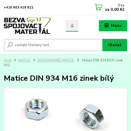
0
ks
+420 603 418 822
za
0,00 Kč
Menu
Hledat
Úvod
MATICE
ŠESTIHRANNÉ MATICE
Matice DIN 934 M16 zinek
bílý
Matice DIN 934 M16 zinek bílý