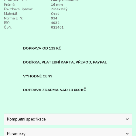
Číslo produktu:
FAAQJ16000B5K
Průměr:
16 mm
Povrchová úprava:
Zinek bílý
Materiál:
Ocel
Norma DIN:
934
ISO:
4032
ČSN:
021401
DOPRAVA OD 139 KČ
DOBÍRKA, PLATEBNÍ KARTA, PŘEVOD, PAYPAL
VÝHODNÉ CENY
DOPRAVA ZDARMA NAD 13 000 KČ
Kompletní specifikace
Parametry