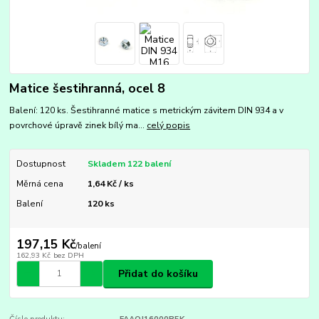
Matice šestihranná, ocel 8
Balení: 120 ks. Šestihranné matice s metrickým závitem DIN 934 a v
povrchové úpravě zinek bílý ma...
celý popis
Dostupnost
Skladem 122 balení
Měrná cena
1,64 Kč / ks
Balení
120 ks
197,15 Kč
/
balení
162,93 Kč
bez DPH
Přidat do košíku