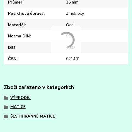
Průměr
16 mm
Povrchová úprava
Zinek bílý
Materiál
Ocel
Norma DIN
934
ISO
4032
ČSN
021401
Zboží zařazeno v kategoriích
VÝPRODEJ
MATICE
ŠESTIHRANNÉ MATICE