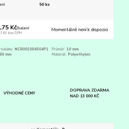
ení
50 ks
,75 Kč
/
balení
Momentálně není k dispozici
51 Kč
bez DPH
roduktu:
NCR001004504P1
Průměr:
10 mm
60 mm
Materiál:
Polyethylen
DOPRAVA ZDARMA
VÝHODNÉ CENY
NAD 13 000 KČ