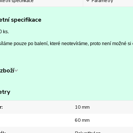
etní specifikace
Parametry
tní specifikace
0 ks.
íláme pouze po balení, které neotevíráme, proto není možné si 
zboží
etry
r
10 mm
60 mm