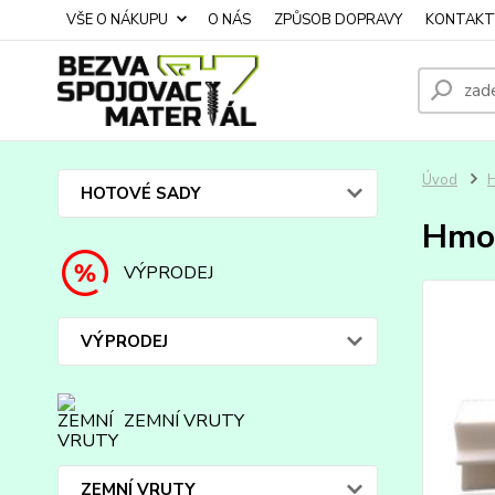
VŠE O NÁKUPU
O NÁS
ZPŮSOB DOPRAVY
KONTAKT
Úvod
HOTOVÉ SADY
Hmož
VÝPRODEJ
VÝPRODEJ
ZEMNÍ VRUTY
ZEMNÍ VRUTY