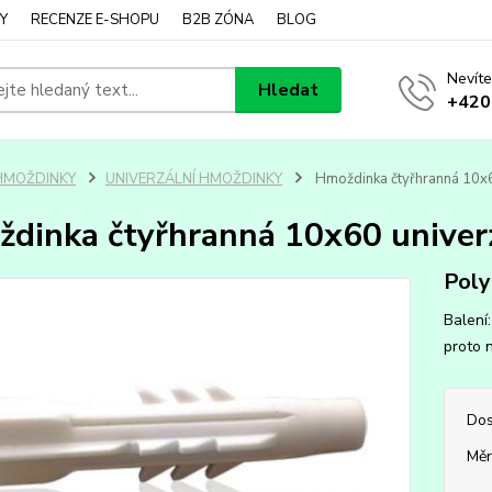
Y
RECENZE E-SHOPU
B2B ZÓNA
BLOG
Nevíte
Hledat
+420
HMOŽDINKY
UNIVERZÁLNÍ HMOŽDINKY
Hmoždinka čtyřhranná 10x6
dinka čtyřhranná 10x60 univer
Poly
Balení
proto n
Dos
Měr