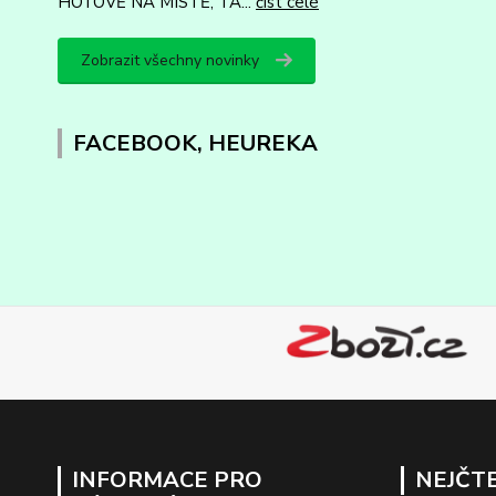
HOTOVĚ NA MÍSTĚ, TA...
číst celé
Zobrazit všechny novinky
FACEBOOK, HEUREKA
INFORMACE PRO
NEJČTE