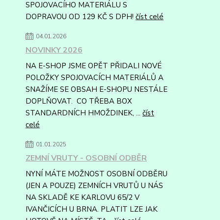
SPOJOVACÍHO MATERIÁLU S
DOPRAVOU OD 129 KČ S DPH!
číst celé
04.01.2026
NOVINKY 2026
NA E-SHOP JSME OPĚT PŘIDALI NOVÉ
POLOŽKY SPOJOVACÍCH MATERIÁLŮ A
SNAŽÍME SE OBSAH E-SHOPU NESTÁLE
DOPLŇOVAT. CO TŘEBA BOX
STANDARDNÍCH HMOŽDINEK, ...
číst
celé
01.01.2025
ZEMNÍ VRUTY - OSOBNÍ ODBĚR
NYNÍ MÁTE MOŽNOST OSOBNÍ ODBĚRU
(JEN A POUZE) ZEMNÍCH VRUTŮ U NÁS
NA SKLADĚ KE KARLOVU 65/2 V
IVANČICÍCH U BRNA. PLATIT LZE JAK