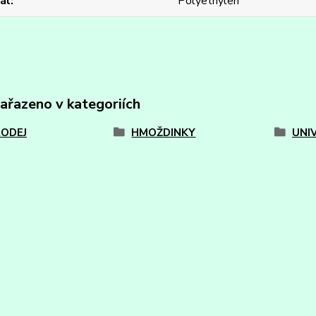
ál
Polyethylen
zařazeno v kategoriích
ODEJ
HMOŽDINKY
UNI